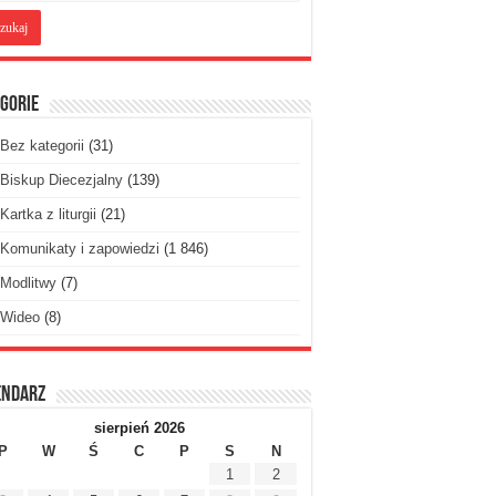
gorie
Bez kategorii
(31)
Biskup Diecezjalny
(139)
Kartka z liturgii
(21)
Komunikaty i zapowiedzi
(1 846)
Modlitwy
(7)
Wideo
(8)
endarz
sierpień 2026
P
W
Ś
C
P
S
N
1
2