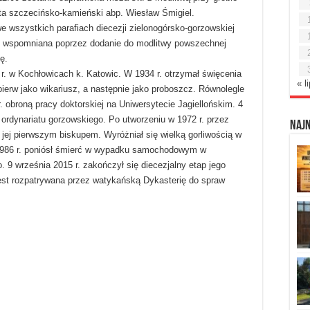
lita szczecińsko-kamieński abp. Wiesław Śmigiel.
 wszystkich parafiach diecezji zielonogórsko-gorzowskiej
ie wspomniana poprzez dodanie do modlitwy powszechnej
ę.
 r. w Kochłowicach k. Katowic. W 1934 r. otrzymał święcenia
« l
pierw jako wikariusz, a następnie jako proboszcz. Równolegle
. obroną pracy doktorskiej na Uniwersytecie Jagiellońskim. 4
 ordynariatu gorzowskiego. Po utworzeniu w 1972 r. przez
Naj
 jej pierwszym biskupem. Wyróżniał się wielką gorliwością w
 1986 r. poniósł śmierć w wypadku samochodowym w
 9 września 2015 r. zakończył się diecezjalny etap jego
est rozpatrywana przez watykańską Dykasterię do spraw