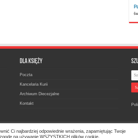
Dla księży
Sz
Poczta
Kancelaria Kurii
Archiwum Diecezjalne
Kontakt
Pol
wnić Ci najbardziej odpowiednie wrażenia, zapamiętując Twoje
skiej. © 2026. Wszelkie prawa zastrzeżone.
asz zgodę na używanie WSZYSTKICH plików cookie.