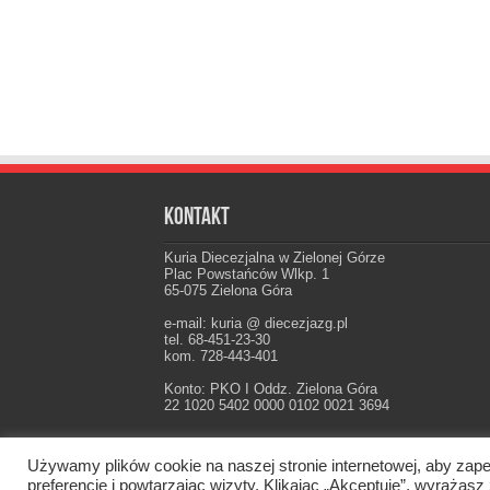
Kontakt
Kuria Diecezjalna w Zielonej Górze
Plac Powstańców Wlkp. 1
65-075 Zielona Góra
e-mail: kuria @ diecezjazg.pl
tel. 68-451-23-30
kom. 728-443-401
Konto: PKO I Oddz. Zielona Góra
22 1020 5402 0000 0102 0021 3694
Używamy plików cookie na naszej stronie internetowej, aby zape
Oficjalna strona Diecezji Zielonogórsko-Gorzow
preferencje i powtarzając wizyty. Klikając „Akceptuję”, wyraż