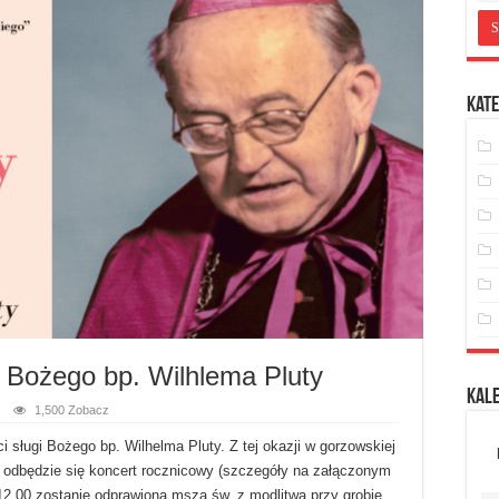
Kate
i Bożego bp. Wilhlema Pluty
Kal
1,500 Zobacz
i sługi Bożego bp. Wilhelma Pluty. Z tej okazji w gorzowskiej
0 odbędzie się koncert rocznicowy (szczegóły na załączonym
 12.00 zostanie odprawiona msza św. z modlitwą przy grobie