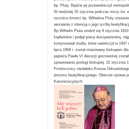
bp. Pluty. Będzie jej przewodniczył metropo
W niedzielę 25 stycznia podczas mszy św. we
rocznica śmierci bp. Wilhelma Pluty zostan
wezwania z intencją o jego rychłą beatyfikacj
Bp Wilhelm Pluta urodził się 9 stycznia 1910
kapłańskie i podjął pracę duszpasterską, naj
kontynuował studia, które uwieńczył w 1947 r
lipca 1958 r. został mianowany biskupem dla
papieża Pawła VI diecezji gorzowskiej został
sprawowaniu posługi biskupiej. 22 stycznia
Przetocznicy niedaleko Krosna Odrzańskiego.
procesu beatyfikacyjnego. Obecnie sprawa j
Kanonizacyjnych.