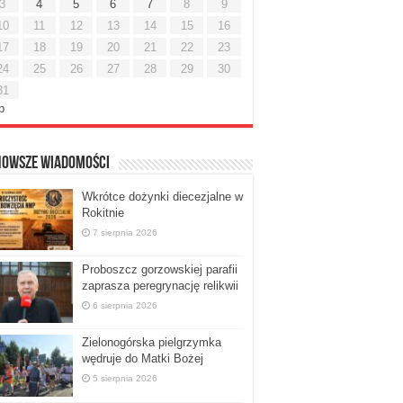
3
4
5
6
7
8
9
10
11
12
13
14
15
16
17
18
19
20
21
22
23
24
25
26
27
28
29
30
31
ip
nowsze Wiadomości
Wkrótce dożynki diecezjalne w
Rokitnie
7 sierpnia 2026
Proboszcz gorzowskiej parafii
zaprasza peregrynację relikwii
6 sierpnia 2026
Zielonogórska pielgrzymka
wędruje do Matki Bożej
5 sierpnia 2026