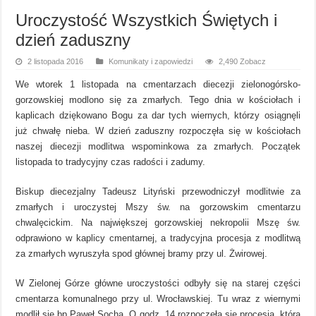
Uroczystość Wszystkich Świętych i
dzień zaduszny
2 listopada 2016
Komunikaty i zapowiedzi
2,490 Zobacz
We wtorek 1 listopada na cmentarzach diecezji zielonogórsko-
gorzowskiej modlono się za zmarłych. Tego dnia w kościołach i
kaplicach dziękowano Bogu za dar tych wiernych, którzy osiągnęli
już chwałę nieba. W dzień zaduszny rozpoczęła się w kościołach
naszej diecezji modlitwa wspominkowa za zmarłych. Początek
listopada to tradycyjny czas radości i zadumy.
Biskup diecezjalny Tadeusz Lityński przewodniczył modlitwie za
zmarłych i uroczystej Mszy św. na gorzowskim cmentarzu
chwalęcickim. Na największej gorzowskiej nekropolii Mszę św.
odprawiono w kaplicy cmentarnej, a tradycyjna procesja z modlitwą
za zmarłych wyruszyła spod głównej bramy przy ul. Żwirowej.
W Zielonej Górze główne uroczystości odbyły się na starej części
cmentarza komunalnego przy ul. Wrocławskiej. Tu wraz z wiernymi
modlił się bp Paweł Socha. O godz. 14 rozpoczęła się procesja, która