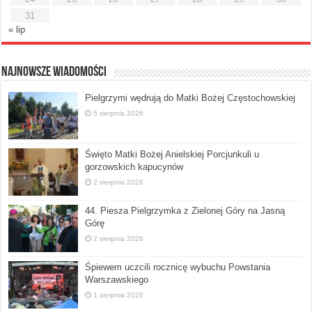
31
« lip
Najnowsze Wiadomości
Pielgrzymi wędrują do Matki Bożej Częstochowskiej
5 sierpnia 2026
Święto Matki Bożej Anielskiej Porcjunkuli u
gorzowskich kapucynów
2 sierpnia 2026
44. Piesza Pielgrzymka z Zielonej Góry na Jasną
Górę
2 sierpnia 2026
Śpiewem uczcili rocznicę wybuchu Powstania
Warszawskiego
1 sierpnia 2026