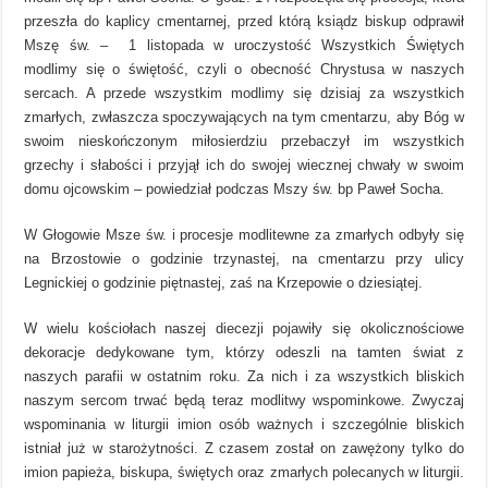
przeszła do kaplicy cmentarnej, przed którą ksiądz biskup odprawił
Mszę św. – 1 listopada w uroczystość Wszystkich Świętych
modlimy się o świętość, czyli o obecność Chrystusa w naszych
sercach. A przede wszystkim modlimy się dzisiaj za wszystkich
zmarłych, zwłaszcza spoczywających na tym cmentarzu, aby Bóg w
swoim nieskończonym miłosierdziu przebaczył im wszystkich
grzechy i słabości i przyjął ich do swojej wiecznej chwały w swoim
domu ojcowskim – powiedział podczas Mszy św. bp Paweł Socha.
W Głogowie Msze św. i procesje modlitewne za zmarłych odbyły się
na Brzostowie o godzinie trzynastej, na cmentarzu przy ulicy
Legnickiej o godzinie piętnastej, zaś na Krzepowie o dziesiątej.
W wielu kościołach naszej diecezji pojawiły się okolicznościowe
dekoracje dedykowane tym, którzy odeszli na tamten świat z
naszych parafii w ostatnim roku. Za nich i za wszystkich bliskich
naszym sercom trwać będą teraz modlitwy wspominkowe. Zwyczaj
wspominania w liturgii imion osób ważnych i szczególnie bliskich
istniał już w starożytności. Z czasem został on zawężony tylko do
imion papieża, biskupa, świętych oraz zmarłych polecanych w liturgii.