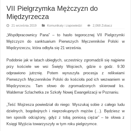
VII Pielgrzymka Mężczyzn do
Międzyrzecza
21 września 2019
Komunikaty i zapowiedzi
2,068 Zobacz
„Współpracownicy Pana” – to hasło tegorocznej VII Pielgrzymki
Mężczyzn do sanktuarium Pierwszych Męczenników Polski w
Międzyrzeczu, która odbyła się 21 września.
Podobnie jak w latach ubiegłych, uczestnicy zgromadzili się najpierw
przy kościele we wsi Święty Wojciech, gdzie o godz. 9.30
odprawiono jutrznię. Potem wyruszyła procesja z relikwiami
Pierwszych Męczenników Polski do kościoła pod ich wezwaniem w
Międzyrzeczu. Tam słowo do zgromadzonych skierował ks.
Waldemar Szlachetka ze Szkoły Nowej Ewangelizacji w Poznaniu.
„Teść Mojżesza powiedział do niego: Wyszukaj sobie z całego ludu
dzielnych, bogobojnych i nieprzekupnych mężów (…). Będziesz w
ten sposób odciążony, gdyż z tobą poniosą ciężar” – te słowa z
Księgi Wyjścia towarzyszyły w tym roku pielgrzymce.