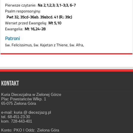
Kontakt
Kuria Diecezjalna w Zielonej Górze
Plac Powstańców Wlkp. 1
65-075 Zielona Góra
e-mail: kuria @ diecezjazg.pl
tel. 68-451-23-30
kom. 728-443-401
Konto: PKO I Oddz. Zielona Góra