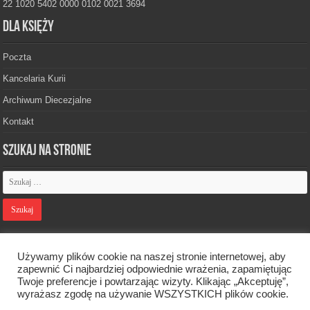
22 1020 5402 0000 0102 0021 3694
Dla księży
Poczta
Kancelaria Kurii
Archiwum Diecezjalne
Kontakt
Szukaj na stronie
Polityka prywatności
Używamy plików cookie na naszej stronie internetowej, aby
zapewnić Ci najbardziej odpowiednie wrażenia, zapamiętując
Twoje preferencje i powtarzając wizyty. Klikając „Akceptuję”,
Designed by
Webdawid
wyrażasz zgodę na używanie WSZYSTKICH plików cookie.