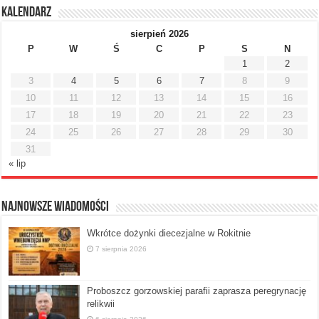
Kalendarz
sierpień 2026
P
W
Ś
C
P
S
N
1
2
3
4
5
6
7
8
9
10
11
12
13
14
15
16
17
18
19
20
21
22
23
24
25
26
27
28
29
30
31
« lip
Najnowsze Wiadomości
Wkrótce dożynki diecezjalne w Rokitnie
7 sierpnia 2026
Proboszcz gorzowskiej parafii zaprasza peregrynację
relikwii