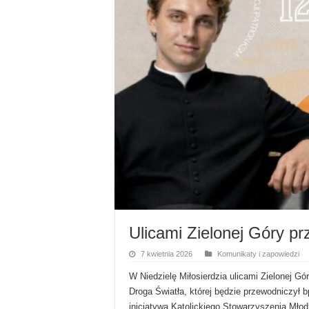
Ulicami Zielonej Góry pr
7 kwietnia 2026
Komunikaty i zapowiedzi
W Niedzielę Miłosierdzia ulicami Zielonej Gór
Droga Światła, której będzie przewodniczył b
inicjatywa Katolickiego Stowarzyszenia Młod