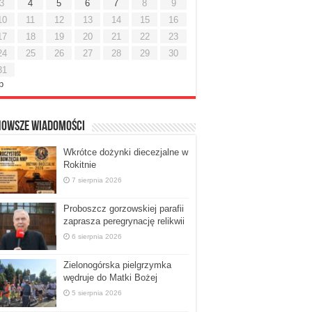
3
4
5
6
7
8
9
10
11
12
13
14
15
16
17
18
19
20
21
22
23
24
25
26
27
28
29
30
31
ip
nowsze Wiadomości
Wkrótce dożynki diecezjalne w
Rokitnie
7 sierpnia 2026
Proboszcz gorzowskiej parafii
zaprasza peregrynację relikwii
6 sierpnia 2026
Zielonogórska pielgrzymka
wędruje do Matki Bożej
5 sierpnia 2026