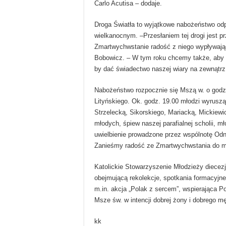
Carlo Acutisa – dodaje.
Droga Światła to wyjątkowe nabożeństwo od
wielkanocnym. –Przesłaniem tej drogi jest 
Zmartwychwstanie radość z niego wypływają
Bobowicz. – W tym roku chcemy także, aby w
by dać świadectwo naszej wiary na zewnątrz
Nabożeństwo rozpocznie się Mszą w. o god
Lityńskiego. Ok. godz. 19.00 młodzi wyruszą
Strzelecką, Sikorskiego, Mariacką, Mickie
młodych, śpiew naszej parafialnej scholii, m
uwielbienie prowadzone przez wspólnotę Od
Zanieśmy radość ze Zmartwychwstania do m
Katolickie Stowarzyszenie Młodzieży diecezj
obejmującą rekolekcje, spotkania formacyjne 
m.in. akcja „Polak z sercem”, wspierająca 
Msze św. w intencji dobrej żony i dobrego m
kk