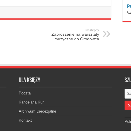
Następny
Zaproszenie na warsztaty
muzyczne do Grodowca
Dla księży
Sz
Poczta
Kancelaria Kurii
Archiwum Diecezjalne
Kontakt
Pol