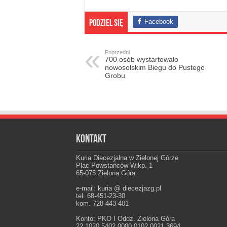
Facebook
Podziel się
Poprzedni
700 osób wystartowało
nowosolskim Biegu do Pustego
Grobu
Kontakt
Kuria Diecezjalna w Zielonej Górze
Plac Powstańców Wlkp. 1
65-075 Zielona Góra
e-mail: kuria @ diecezjazg.pl
tel. 68-451-23-30
kom. 728-443-401
Konto: PKO I Oddz. Zielona Góra
22 1020 5402 0000 0102 0021 3694