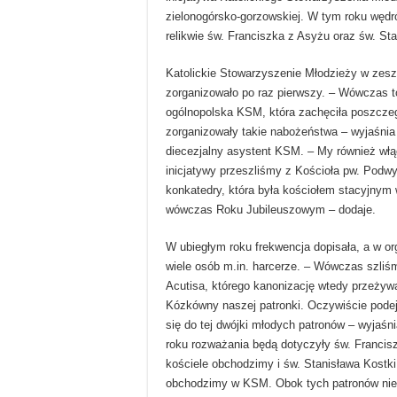
zielonogórsko-gorzowskiej. W tym roku węd
relikwie św. Franciszka z Asyżu oraz św. Sta
Katolickie Stowarzyszenie Młodzieży w zesz
zorganizowało po raz pierwszy. – Wówczas to
ogólnopolska KSM, która zachęciła poszczeg
zorganizowały takie nabożeństwa – wyjaśnia
diecezjalny asystent KSM. – My również włą
inicjatywy przeszliśmy z Kościoła pw. Podw
konkatedry, która była kościołem stacyjnym
wówczas Roku Jubileuszowym – dodaje.
W ubiegłym roku frekwencja dopisała, a w or
wiele osób m.in. harcerze. – Wówczas szliśm
Acutisa, którego kanonizację wtedy przeżywal
Kózkówny naszej patronki. Oczywiście pode
się do tej dwójki młodych patronów – wyjaśn
roku rozważania będą dotyczyły św. Francis
kościele obchodzimy i św. Stanisława Kostki
obchodzimy w KSM. Obok tych patronów nie z