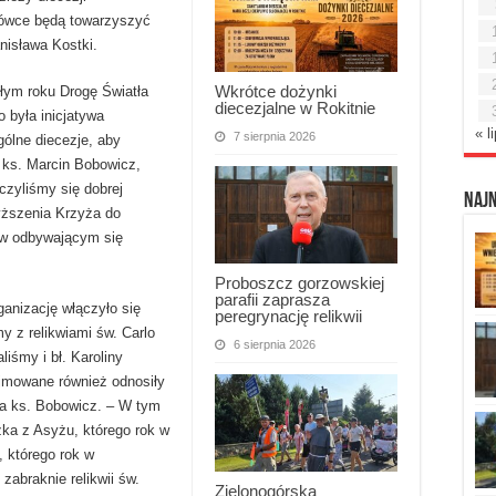
rówce będą towarzyszyć
nisława Kostki.
Wkrótce dożynki
łym roku Drogę Światła
diecezjalne w Rokitnie
 była inicjatywa
« l
7 sierpnia 2026
ólne diecezje, aby
 ks. Marcin Bobowicz,
czyliśmy się dobrej
Naj
yższenia Krzyża do
 w odbywającym się
Proboszcz gorzowskiej
parafii zaprasza
ganizację włączyło się
peregrynację relikwii
y z relikwiami św. Carlo
6 sierpnia 2026
iśmy i bł. Karoliny
jmowane również odnosiły
ia ks. Bobowicz. – W tym
zka z Asyżu, którego rok w
, którego rok w
abraknie relikwii św.
Zielonogórska