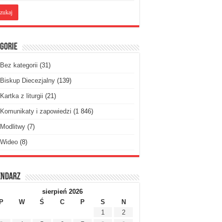
gorie
Bez kategorii
(31)
Biskup Diecezjalny
(139)
Kartka z liturgii
(21)
Komunikaty i zapowiedzi
(1 846)
Modlitwy
(7)
Wideo
(8)
endarz
sierpień 2026
P
W
Ś
C
P
S
N
1
2