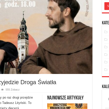
Kate
zyjedzie Droga Światła
Kal
555 Zobacz
Najnowsze artykuły
y po raz drugi przejdzie
p Tadeusz Lityński. To
zieży diecezji