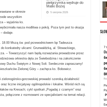
pielgrzymka wędruje do
Matki Bożej
prawiane w okresie
5 sierpnia 2026
przede wszystkim
ca – wyjaśnia ks.
ybrzmiała nasza modlitwa o pokój. Poza tym jest to okazja
Słow
 – dodaje.
z. 18.00 Mszą św. pod przewodnictwem bp Tadeusza
 do konkatedry ulicami: Grunwaldzką, al. Słowackiego,
wicza. – Towarzyszyć nam będą rozważania prowadzone przez
łodzieżowa orkiestra dęta ze Świebodzina i na zakończenie
nowy Duchu Świętym z Nowej Soli. Serdecznie zapraszamy!
ieszkańców Zielonej Góry – zachęca ks. Bobowicz.
i zielonogórsko-gorzowskiej prowadzi szeroką działalność
oraz liczne inicjatywy ogólnopolskie i lokalne. Wśród nich są
Polaków na Kresach; cykl spotkań „Pogadaj z czarnym” oraz
ęża, połączone z rozmowami ze specjalistami na temat relacji.