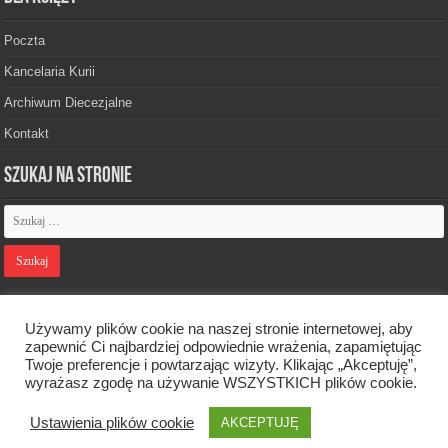
Poczta
Kancelaria Kurii
Archiwum Diecezjalne
Kontakt
Szukaj na stronie
Polityka prywatności
Używamy plików cookie na naszej stronie internetowej, aby
zapewnić Ci najbardziej odpowiednie wrażenia, zapamiętując
Twoje preferencje i powtarzając wizyty. Klikając „Akceptuję”,
Designed by
Webdawid
wyrażasz zgodę na używanie WSZYSTKICH plików cookie.
Ustawienia plików cookie
AKCEPTUJĘ
Oficjalna strona Diecezji Zielonogórsko-Gorzowskiej. © 2026. Wszelkie
prawa zastrzeżone.