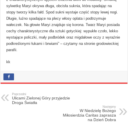
sylwetkę Maryi okrywa długa, obcisła suknia, która spadając na
stopy tworzy kilka fałd. Spod sukni wystaje część stopy lewej nogi.
Długie, luźno spadające na plecy włosy oplata i podtrzymuje
wałeczek. Na głowie Maryi znajduje się korona. Twarz Maryi posiada
cechy charakterystyczne dla sztuki gotyckiej: wypukłe czoło, lekko
wystające policzki, mały podbródek oraz migdałowe oczy z wyraźnie
podkreślonymi łukami i brwiami” – czytamy na stronie grodowieckiej
parafii.
kk
Poprzedni
Ulicami Zielonej Góry przyjedzie
Droga Światła
Następny
W Niedzielę Bożego
Miłosierdzia Caritas zaprasza
na Dzień Dobra