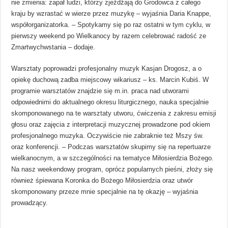
nie zmienia: zapał ludzi, którzy zjeżdżają do Grodowca z całego
kraju by wzrastać w wierze przez muzykę – wyjaśnia Daria Knappe,
współorganizatorka. – Spotykamy się po raz ostatni w tym cyklu, w
pierwszy weekend po Wielkanocy by razem celebrować radość ze
Zmartwychwstania – dodaje.
Warsztaty poprowadzi profesjonalny muzyk Kasjan Drogosz, a o
opiekę duchową zadba miejscowy wikariusz – ks. Marcin Kubiś. W
programie warsztatów znajdzie się m.in. praca nad utworami
odpowiednimi do aktualnego okresu liturgicznego, nauka specjalnie
skomponowanego na te warsztaty utworu, ćwiczenia z zakresu emisji
głosu oraz zajęcia z interpretacji muzycznej prowadzone pod okiem
profesjonalnego muzyka. Oczywiście nie zabraknie też Mszy św.
oraz konferencji. – Podczas warsztatów skupimy się na repertuarze
wielkanocnym, a w szczególności na tematyce Miłosierdzia Bożego.
Na nasz weekendowy program, oprócz popularnych pieśni, złoży się
również śpiewana Koronka do Bożego Miłosierdzia oraz utwór
skomponowany przeze mnie specjalnie na tę okazję – wyjaśnia
prowadzący.