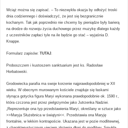
Wciąż można się zapisać. – To niezwykła okazja by odłożyć troski
dnia codziennego i doświadczyć, że jest się bezgranicznie
kochanym. Tak jak poprzednio nie chcemy by pieniądze były barierą
na drodze do rozwoju życia duchowego przez muzykę dlatego każdy
z uczestników zapłaci tyle na ile będzie go stać – wyjaśnia D.
Knappe.
Formularz zapisów:
TUTAJ
.
Proboszczem i kustoszem sanktuarium jest ks. Radosław
Horbatowski.
Grodowiecka parafia ma swoje korzenie najprawdopodobniej w XII
wieku. W obecnym murowanym kościele znajduje się łaskami
słynąca gotycka figura Maryi wykonana prawdopodobnie ok. 1590 r.,
która czczona jest przez pielgrzymów jako Jutrzenka Nadziei.
„Reprezentuje ona typ przedstawienia Maryi, określany w sztuce jako
>>Maryja Służebnica w świątyni<<. Przedstawia ona Maryję
frontalnie, w lekkim kontrapoście. Ukazana jest w pozie modlitewnej,
z charakterystycznym ujęciem złożenia dłoni do modlitwy. Smukłą