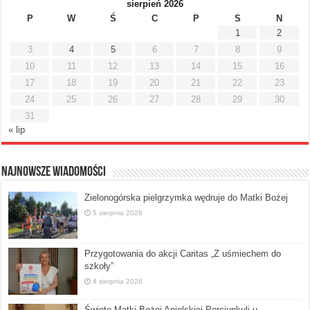
sierpień 2026
P
W
Ś
C
P
S
N
1
2
3
4
5
6
7
8
9
10
11
12
13
14
15
16
17
18
19
20
21
22
23
24
25
26
27
28
29
30
31
« lip
Najnowsze Wiadomości
Zielonogórska pielgrzymka wędruje do Matki Bożej
5 sierpnia 2026
Przygotowania do akcji Caritas „Z uśmiechem do
szkoły”
4 sierpnia 2026
Święto Matki Bożej Anielskiej Porcjunkuli u