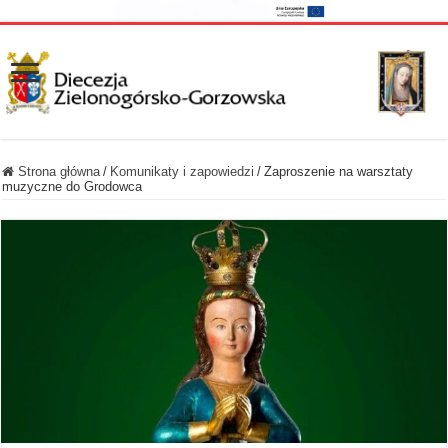
Strona główna
/
Komunikaty i zapowiedzi
/
Zaproszenie na warsztaty
muzyczne do Grodowca