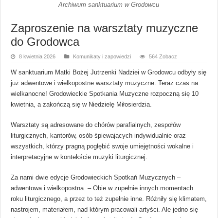
Archiwum sanktuarium w Grodowcu
Zaproszenie na warsztaty muzyczne
do Grodowca
8 kwietnia 2026
Komunikaty i zapowiedzi
564 Zobacz
W sanktuarium Matki Bożej Jutrzenki Nadziei w Grodowcu odbyły się
już adwentowe i wielkopostne warsztaty muzyczne. Teraz czas na
wielkanocne! Grodowieckie Spotkania Muzyczne rozpoczną się 10
kwietnia, a zakończą się w Niedzielę Miłosierdzia.
Warsztaty są adresowane do chórów parafialnych, zespołów
liturgicznych, kantorów, osób śpiewających indywidualnie oraz
wszystkich, którzy pragną pogłębić swoje umiejętności wokalne i
interpretacyjne w kontekście muzyki liturgicznej.
Za nami dwie edycje Grodowieckich Spotkań Muzycznych –
adwentowa i wielkopostna. – Obie w zupełnie innych momentach
roku liturgicznego, a przez to też zupełnie inne. Różniły się klimatem,
nastrojem, materiałem, nad którym pracowali artyści. Ale jedno się