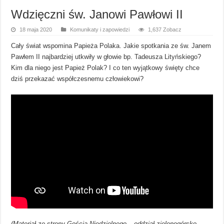
Wdzięczni św. Janowi Pawłowi II
18 maja 2020
Komunikaty i zapowiedzi
1,637 Zobacz
Cały świat wspomina Papieża Polaka. Jakie spotkania ze św. Janem
Pawłem II najbardziej utkwiły w głowie bp. Tadeusza Lityńskiego?
Kim dla niego jest Papież Polak? I co ten wyjątkowy święty chce
dziś przekazać współczesnemu człowiekowi?
(Materiał ze strony Gościa Niedzielnego – oddział zielonogórsko-