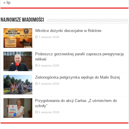
« lip
Najnowsze Wiadomości
Wkrótce dożynki diecezjalne w Rokitnie
7 sierpnia 2026
Proboszcz gorzowskiej parafii zaprasza peregrynację
relikwii
6 sierpnia 2026
Zielonogórska pielgrzymka wędruje do Matki Bożej
5 sierpnia 2026
Przygotowania do akcji Caritas „Z uśmiechem do
szkoły”
4 sierpnia 2026