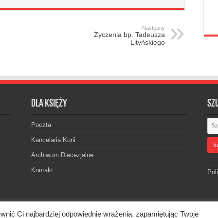
Następny
Życzenia bp. Tadeusza
Lityńskiego
Dla księży
Sz
Poczta
Kancelaria Kurii
Archiwum Diecezjalne
Kontakt
Pol
wnić Ci najbardziej odpowiednie wrażenia, zapamiętując Twoje