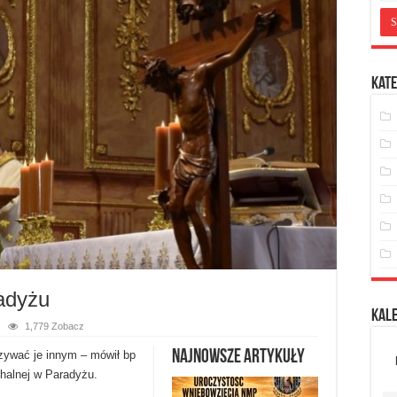
Kate
adyżu
Kal
1,779 Zobacz
Najnowsze artykuły
azywać je innym – mówił bp
chalnej w Paradyżu.