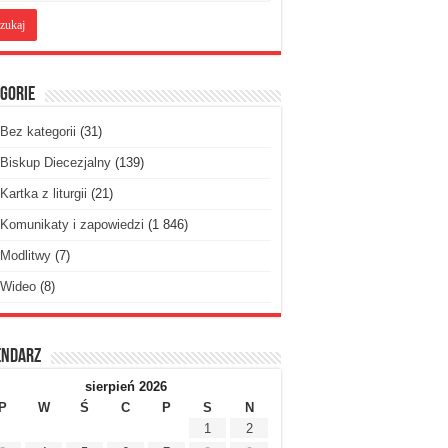
gorie
Bez kategorii
(31)
Biskup Diecezjalny
(139)
Kartka z liturgii
(21)
Komunikaty i zapowiedzi
(1 846)
Modlitwy
(7)
Wideo
(8)
endarz
sierpień 2026
P
W
Ś
C
P
S
N
1
2