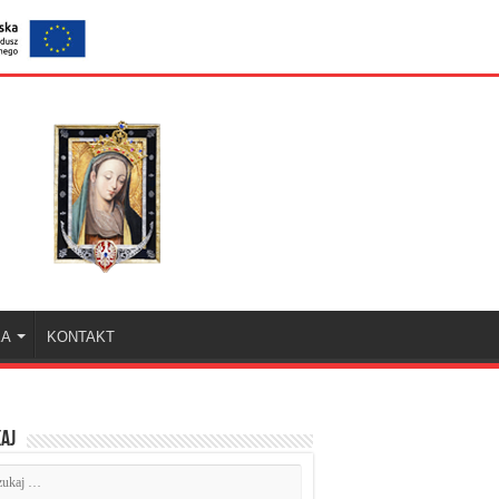
KA
KONTAKT
aj