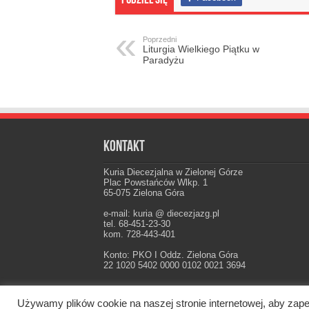
Podziel się
Poprzedni
Liturgia Wielkiego Piątku w
Paradyżu
Kontakt
Kuria Diecezjalna w Zielonej Górze
Plac Powstańców Wlkp. 1
65-075 Zielona Góra
e-mail: kuria @ diecezjazg.pl
tel. 68-451-23-30
kom. 728-443-401
Konto: PKO I Oddz. Zielona Góra
22 1020 5402 0000 0102 0021 3694
Używamy plików cookie na naszej stronie internetowej, aby zape