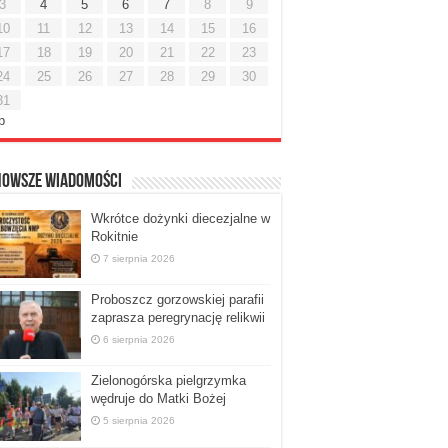
3
4
5
6
7
8
9
10
11
12
13
14
15
16
17
18
19
20
21
22
23
24
25
26
27
28
29
30
31
ip
nowsze Wiadomości
Wkrótce dożynki diecezjalne w
Rokitnie
7 sierpnia 2026
Proboszcz gorzowskiej parafii
zaprasza peregrynację relikwii
6 sierpnia 2026
Zielonogórska pielgrzymka
wędruje do Matki Bożej
5 sierpnia 2026