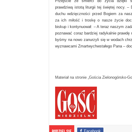
Przejście ze śmierci do życia dzięki s
prawdziwą istotą liturgii tej świętej nocy. 
duchu wdzięczności przed Bogiem za nasz
za ich miłość i troskę o nasze życie do
biskup i kontynuował: – A teraz naszym zada
poznawać coraz bardziej radykalnie prawdę
byśmy na nowo zanurzyli się w wodach chrzci
wyznawcami Zmartwychwstałego Pana – doda
Materiał na stronie „Gościa Zielonogórsko-G
Facebook