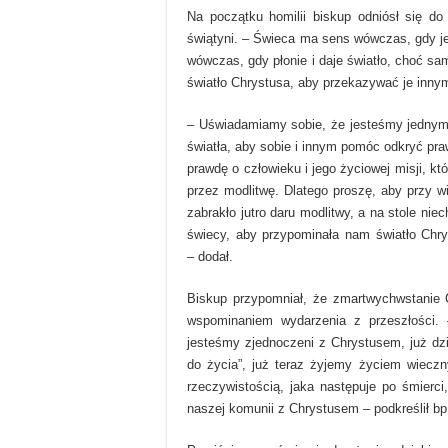
Na początku homilii biskup odniósł się d
świątyni. – Świeca ma sens wówczas, gdy jes
wówczas, gdy płonie i daje światło, choć sa
światło Chrystusa, aby przekazywać je innym
– Uświadamiamy sobie, że jesteśmy jednym
światła, aby sobie i innym pomóc odkryć pra
prawdę o człowieku i jego życiowej misji, kt
przez modlitwę. Dlatego proszę, aby przy w
zabrakło jutro daru modlitwy, a na stole niec
świecy, aby przypominała nam światło Chr
– dodał.
Biskup przypomniał, że zmartwychwstanie C
wspominaniem wydarzenia z przeszłości. 
jesteśmy zjednoczeni z Chrystusem, już dzi
do życia”, już teraz żyjemy życiem wieczny
rzeczywistością, jaka następuje po śmierci
naszej komunii z Chrystusem – podkreślił bp 