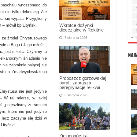
o paschału wnoszonego do
t nie tylko dekoracją. Ale
ma się wypala. Przyjęliśmy
Wkrótce dożynki
 – mówił bp Lityński.
diecezjalne w Rokitnie
« l
7 sierpnia 2026
 ze źródeł Chrystusowego
wdę o Bogu i Jego miłości,
órą jest miłość. Czynimy to
Naj
ielkanocnym śniadaniu nie
h nie zabraknie palącej się
ystusa Zmartwychwstałego
Proboszcz gorzowskiej
parafii zaprasza
peregrynację relikwii
hrystusa nie jest jedynie
6 sierpnia 2026
– W tej mierze, w jakiej
ś „przeszliśmy ze śmierci
m, które nie jest jedynie
, lecz zaczyna się dziś w
Lityński.
Zielonogórska