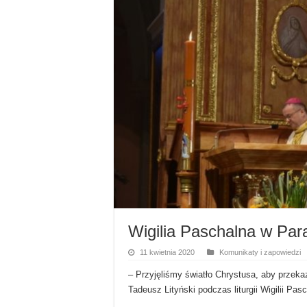
Wigilia Paschalna w Par
11 kwietnia 2020
Komunikaty i zapowiedzi
– Przyjęliśmy światło Chrystusa, aby przek
Tadeusz Lityński podczas liturgii Wigilii Pas