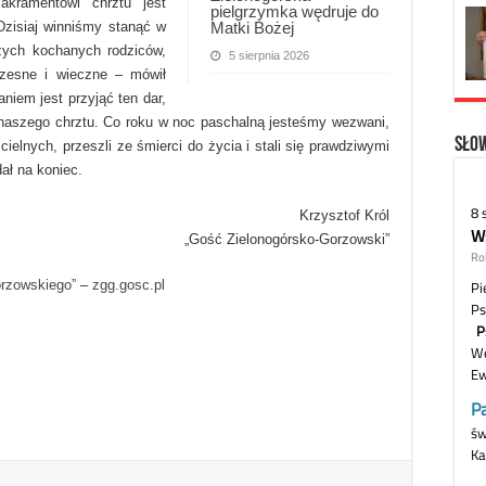
akramentowi chrztu jest
pielgrzymka wędruje do
Matki Bożej
– Dzisiaj winniśmy stanąć w
ych kochanych rodziców,
5 sierpnia 2026
czesne i wieczne – mówił
niem jest przyjąć ten dar,
 naszego chrztu. Co roku w noc paschalną jesteśmy wezwani,
Słow
elnych, przeszli ze śmierci do życia i stali się prawdziwymi
ł na koniec.
Krzysztof Król
„Gość Zielonogórsko-Gorzowski”
orzowskiego”
–
zgg.gosc.pl