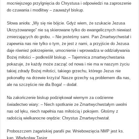
mocniejszego przylgnięcia do Chrystusa i odpowiedzi na zaproszenie
do czuwania i modlitwy – zauważył biskup.
Słowa anioła: „Wy się nie bójcie. Gdyż wiem, że szukacie Jezusa
Ukrzyżowanego” nie są skierowane tylko do ewangelicznych niewiast
zmierzających do grobu. – Nie jesteśmy sami. Pan Zmartwychwstał i
zapewnia nas nie tylko o tym, że jest z nami, a przyjście do Jezusa
daje również pokrzepienie, umocnienie i wprowadza w oddziaływania
Bożej miłości – podkreślił biskup. – Tajemnica zmartwychwstania
pokazuje, że każdy może zacząć od nowa i nie ma w naszym życiu
takiej zdrady Bożej miłości, takiego grzechu, którego Jezus nie
pokonałby na drzewie krzyża! Nasze grzechy są problemem dla nas,
ale na szczęście nie dla Boga! – dodał.
Na zakończenie biskup podziękował wiernym za codzienne
świadectwo wiary: – Niech spotkanie ze Zmartwychwstałym uwolni
nas od lęku, niech napełnia nas miłością i pokojem. Głośmy z
radością wielkanocne orędzie: Chrystus Zmartwychwstał.
Proboszczem żagańskiej parafii pw. Wniebowzięcia NMP jest ks.
kan. Władysław Tasior.