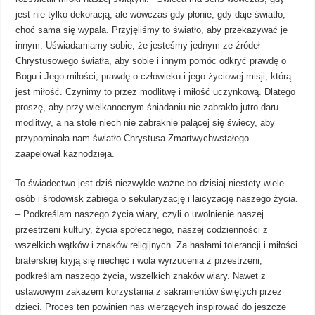
jest nie tylko dekoracją, ale wówczas gdy płonie, gdy daje światło,
choć sama się wypala. Przyjęliśmy to światło, aby przekazywać je
innym. Uświadamiamy sobie, że jesteśmy jednym ze źródeł
Chrystusowego światła, aby sobie i innym pomóc odkryć prawdę o
Bogu i Jego miłości, prawdę o człowieku i jego życiowej misji, którą
jest miłość. Czynimy to przez modlitwę i miłość uczynkową. Dlatego
proszę, aby przy wielkanocnym śniadaniu nie zabrakło jutro daru
modlitwy, a na stole niech nie zabraknie palącej się świecy, aby
przypominała nam światło Chrystusa Zmartwychwstałego –
zaapelował kaznodzieja.
To świadectwo jest dziś niezwykle ważne bo dzisiaj niestety wiele
osób i środowisk zabiega o sekularyzację i laicyzację naszego życia.
– Podkreślam naszego życia wiary, czyli o uwolnienie naszej
przestrzeni kultury, życia społecznego, naszej codzienności z
wszelkich wątków i znaków religijnych. Za hasłami tolerancji i miłości
braterskiej kryją się niechęć i wola wyrzucenia z przestrzeni,
podkreślam naszego życia, wszelkich znaków wiary. Nawet z
ustawowym zakazem korzystania z sakramentów świętych przez
dzieci. Proces ten powinien nas wierzących inspirować do jeszcze