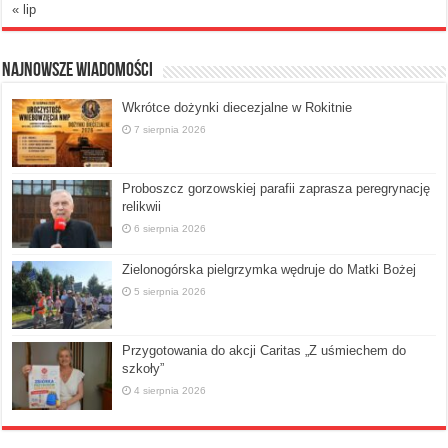
« lip
Najnowsze Wiadomości
Wkrótce dożynki diecezjalne w Rokitnie
7 sierpnia 2026
Proboszcz gorzowskiej parafii zaprasza peregrynację
relikwii
6 sierpnia 2026
Zielonogórska pielgrzymka wędruje do Matki Bożej
5 sierpnia 2026
Przygotowania do akcji Caritas „Z uśmiechem do
szkoły”
4 sierpnia 2026