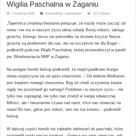
Wigilia Paschalna w Żaganiu
4 kwietnia 2026
Komunikaty i zapowiedzi
523 Zobacz
„Tajemnica zmartwychwstania pokazuje, że każdy może zacząć od
nowa i nie ma w naszym życiu takiej zdrady Bożej miłości, takiego
grzechu, którego Jezus nie pokonałby na drzewie krzyża! Nasze
grzechy są problemem dla nas, ale na szczęście nie dla Boga! –
podkreślił podczas Wigilii Paschalnej, której przewodniczył w parafii
pw. Wniebowzięcia NMP w Żaganiu.
Na wstępie homilii biskup podkreślił, że nieprzypadkowo liturgia
słowa rozpoczyna się od opisu stworzenia. – Od wieków Wielkanoc
jest świętem nowego stworzenia. Bóg od chwili uczynienia świata
nigdy nie pozostawił go samego! Podobnie i w naszym życiu – nie
tylko nas zapragnął, nie tylko nas zrodził w swojej odwiecznej
Miłości, ale i nieustannie czuwa nad nami, chce nas stwarzać na
nowo! Bo tam, gdzie jest miłość, tam nie ma śmierci – podkreślił
biskup.
W dalszej części homilii nie zabrakło odniesień do paschału, który
rozświetlił mroki naszej świątyni. –Świeca ma sens wówczas, gdy