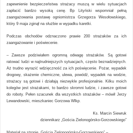
zapewnienie bezpieczeństwa strażacy muszą w wielu sytuacjach
zapłacić bardzo wysoką cenę. Bp Lityński wspomniał pełną
zaangażowania postawę ogniomistrza Grzegorza Wesołowskiego,
który 9 maja zginął na służbie w wypadku karetki.
Podczas obchodów odznaczono prawie 200 strażaków za ich
zaangażowanie i poświecenie.
– Zawsze podziwiałem ogromną odwagę strażaków. Są gotowi
ratować ludzi w najtrudniejszych sytuacjach, często beznadziejnych.
Aż trudno wyrazić wdzięczność za ich poświęcenie. Pożar, wypadek
drogowy, skażenie chemiczne, ulewa, powódź, wypadek na wodzie,
strażacy są gotowi i działają niezwykle profesjonalnie. Kilku moich
kolegów jest strażakami, to bardzo skromni ludzie, i zawsze gotowi
do roboty. Pełen szacunek dla wszystkich strażaków – mówił Jerzy
Lewandowski, mieszkaniec Gorzowa Wlkp.
Ks. Marcin Siewruk
dziennikarz „Gościa Zielonogórsko-Gorzowskiego”
Materiał na stronie „Gościa Zielonogórsko-Gorzowskiego”
–