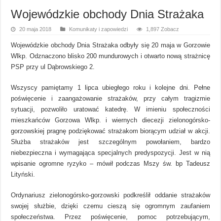
Wojewódzkie obchody Dnia Strażaka
20 maja 2018
Komunikaty i zapowiedzi
1,897 Zobacz
Wojewódzkie obchody Dnia Strażaka odbyły się 20 maja w Gorzowie
Wlkp. Odznaczono blisko 200 mundurowych i otwarto nową strażnicę
PSP przy ul Dąbrowskiego 2.
Wszyscy pamiętamy 1 lipca ubiegłego roku i kolejne dni. Pełne
poświęcenie i zaangażowanie strażaków, przy całym tragizmie
sytuacji, pozwoliło uratować katedrę. W imieniu społeczności
mieszkańców Gorzowa Wlkp. i wiernych diecezji zielonogórsko-
gorzowskiej pragnę podziękować strażakom biorącym udział w akcji.
Służba strażaków jest szczególnym powołaniem, bardzo
niebezpieczna i wymagająca specjalnych predyspozycji. Jest w nią
wpisanie ogromne ryzyko – mówił podczas Mszy św. bp Tadeusz
Lityński.
Ordynariusz zielonogórsko-gorzowski podkreślił oddanie strażaków
swojej służbie, dzięki czemu cieszą się ogromnym zaufaniem
społeczeństwa. Przez poświęcenie, pomoc potrzebującym,