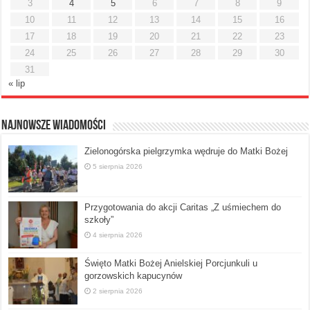
3
4
5
6
7
8
9
10
11
12
13
14
15
16
17
18
19
20
21
22
23
24
25
26
27
28
29
30
31
« lip
Najnowsze Wiadomości
Zielonogórska pielgrzymka wędruje do Matki Bożej
5 sierpnia 2026
Przygotowania do akcji Caritas „Z uśmiechem do
szkoły”
4 sierpnia 2026
Święto Matki Bożej Anielskiej Porcjunkuli u
gorzowskich kapucynów
2 sierpnia 2026