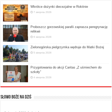
Wkrótce dożynki diecezjalne w Rokitnie
7 sierpnia 2026
Proboszcz gorzowskiej parafii zaprasza peregrynację
relikwii
6 sierpnia 2026
Zielonogórska pielgrzymka wędruje do Matki Bożej
5 sierpnia 2026
Przygotowania do akcji Caritas „Z uśmiechem do
szkoły”
4 sierpnia 2026
Słowo Boże na dziś