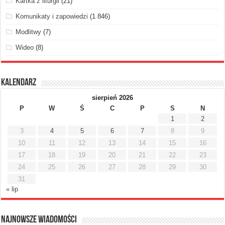
Kartka z liturgii
(21)
Komunikaty i zapowiedzi
(1 846)
Modlitwy
(7)
Wideo
(8)
Kalendarz
sierpień 2026
P
W
Ś
C
P
S
N
1
2
3
4
5
6
7
8
9
10
11
12
13
14
15
16
17
18
19
20
21
22
23
24
25
26
27
28
29
30
31
« lip
Najnowsze Wiadomości