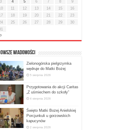
3
4
5
6
7
8
9
10
11
12
13
14
15
16
17
18
19
20
21
22
23
24
25
26
27
28
29
30
31
ip
nowsze Wiadomości
Zielonogórska pielgrzymka
wędruje do Matki Bożej
5 sierpnia 2026
Przygotowania do akcji Caritas
„Z uśmiechem do szkoły”
4 sierpnia 2026
Święto Matki Bożej Anielskiej
Porcjunkuli u gorzowskich
kapucynów
2 sierpnia 2026