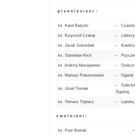
p r z e n i e s i e n i :
ks. Karol Batycki
– Czarnó
ks. Krzysztof Czekaj
– Lubiszy
ks. Jacek Golombek
– Kwielice
ks. Stanisław Klich
– Pszczew 
ks. Andrzej Maciejewski
– Osieczn
ks. Mariusz Piekoszewski
– Ogardy 
– Sulechów
ks. Józef Tomiak
Śląskiej
ks. Tomasz Trębacz
– Lubsko,
z w o l n i e n i :
ks. Piotr Bortnik
–