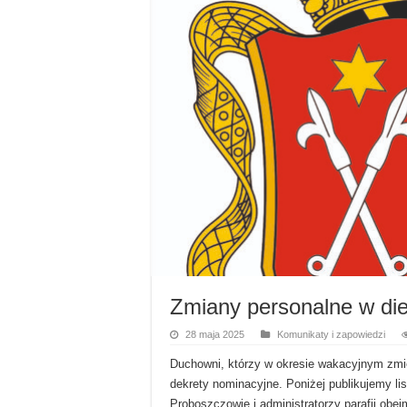
Zmiany personalne w die
28 maja 2025
Komunikaty i zapowiedzi
Duchowni, którzy w okresie wakacyjnym zmie
dekrety nominacyjne. Poniżej publikujemy li
Proboszczowie i administratorzy parafii obejm