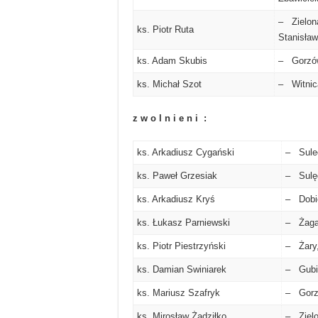
– Zielon
ks. Piotr Ruta
Stanisła
ks. Adam Skubis
– Gorzów
ks. Michał Szot
– Witnica
z w o l n i e n i :
ks. Arkadiusz Cygański
– Sulec
ks. Paweł Grzesiak
– Sulę
ks. Arkadiusz Kryś
– Dobie
ks. Łukasz Parniewski
– Żagań
ks. Piotr Piestrzyński
– Żary,
ks. Damian Swiniarek
– Gubin
ks. Mariusz Szafryk
– Gorzó
ks. Mirosław Żadziłko
– Zielo