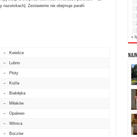
y nazwiskach). Zestawienie nie obejmuje parafii
« l
– Kwielice
Naj
– Lubno
– Płoty
– Koźla
– Białołęka
– Miłaków
– Opalewo
– Witnica
– Boczów