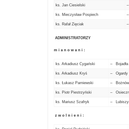
ks. Jan Ciesielski
ks. Mieczysław Pospiech
–
ks. Rafał Zięciak
–
ADMINISTRATORZY
m i a n o w a n i :
ks. Arkadiusz Cygański
– Bojadła
ks. Arkadiusz Kryś
– Ogardy
ks. Łukasz Parniewski
– Bożnów
ks. Piotr Piestrzyński
– Osieczn
ks. Mariusz Szafryk
– Lubiszy
z w o l n i e n i :