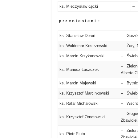
ks. Mieczysław Łęcki
– 
p r z e n i e s i e n i :
ks. Stanisław Dereń
– Gorzów
ks. Waldemar Kostrzewski
– Żary, N
ks. Marcin Krzyżanowski
– Świebo
– Zielona
ks. Mariusz Łuszczek
Alberta 
ks. Marcin Majewski
– Bytnic
ks. Krzysztof Marcinkowski
– Świebo
ks. Rafał Michałowski
– Wschow
– Głogów
ks. Krzysztof Ornatowski
Zbawiciel
– Zielona
ks. Piotr Pluta
Zbawiciel