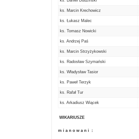
ks. Daniel Dudziński
ks. Marcin Krechowicz
ks. Łukasz Malec
ks. Tomasz Nowicki
ks. Andrzej Paś
ks. Marcin Strzyżykowski
ks. Radosław Szymański
ks. Władysław Tasior
ks. Paweł Terzyk
ks. Rafał Tur
ks. Arkadiusz Wiącek
WIKARIUSZE
m i a n o w a n i :