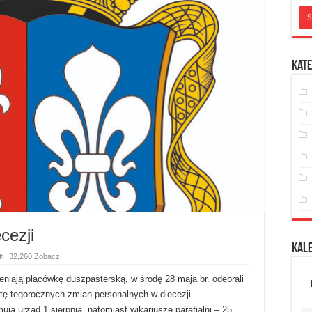
Kate
cezji
Kal
32,260 Zobacz
niają placówkę duszpasterską, w środę 28 maja br. odebrali
stę tegorocznych zmian personalnych w diecezji.
ują urząd 1 sierpnia, natomiast wikariusze parafialni – 25