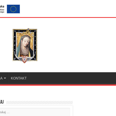
KA
KONTAKT
aj