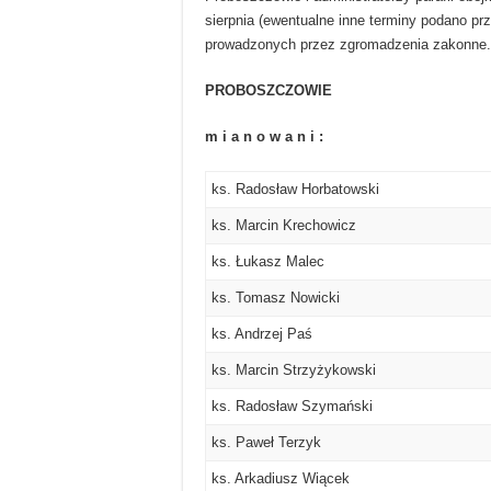
sierpnia (ewentualne inne terminy podano prz
prowadzonych przez zgromadzenia zakonne.
PROBOSZCZOWIE
m i a n o w a n i :
ks. Radosław Horbatowski
ks. Marcin Krechowicz
ks. Łukasz Malec
ks. Tomasz Nowicki
ks. Andrzej Paś
ks. Marcin Strzyżykowski
ks. Radosław Szymański
ks. Paweł Terzyk
ks. Arkadiusz Wiącek