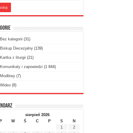
gorie
Bez kategorii
(31)
Biskup Diecezjalny
(139)
Kartka z liturgii
(21)
Komunikaty i zapowiedzi
(1 844)
Modlitwy
(7)
Wideo
(8)
endarz
sierpień 2026
P
W
Ś
C
P
S
N
1
2