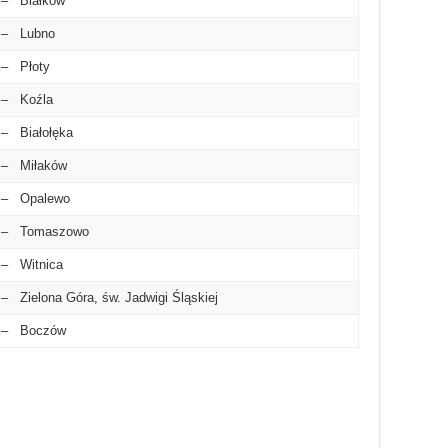
– Białków
– Lubno
– Płoty
– Koźla
– Białołęka
– Miłaków
– Opalewo
– Tomaszowo
– Witnica
– Zielona Góra, św. Jadwigi Śląskiej
– Boczów