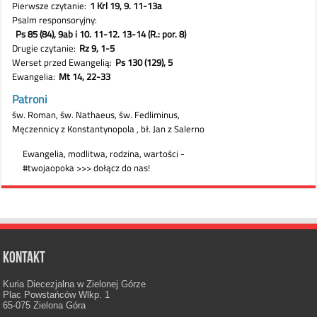
Kontakt
Kuria Diecezjalna w Zielonej Górze
Plac Powstańców Wlkp. 1
65-075 Zielona Góra