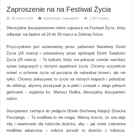
Zaproszenie na na Festiwal Życia
20 marca 2019
Komunikaty i zapowiedzi
1,553 Zobacz
Diecezjalne duszpasterstwo rodzin zaprasza na Festiwal Życia, który
odbywać się będzie od 24 do 29 marca w Zielonej Górze.
Przyczynkiem jest ustanowiony przez parlament Narodowy Dzień
Życia (24 marca) i ustanowiony przez episkopat Dzień Świętości
Życia (25 marca). – To tydzień, który ma pokazać szeroki wachlarz
spraw związanych z różnymi aspektami życia. Chcemy oczywiście
mówić o ochronie życia od poczęcia do naturalnej śmierci, ale nie
tylko. Chcemy pokazywać to życie na różnych etapach i pobudzać
do refleksji, abyśmy przeżywali je w pełni i czerpali z niego pełnymi
garściami – wyjaśnia ks. Mariusz Dudka, diecezjalny duszpasterz
rodzin.
Duszpasterz zachęca do podjęcia Dzieła Duchowej Adopcji Dziecka
Poczętego. – Ta modlitwa to nie magia. Wierzę mocno, że ona daje
siłę i nawrócenie dla rodziców dziecka, aby – jak mówi codzienna
modlitwa adopcyjna – rodzice przyjęli to dziecko z miłością.