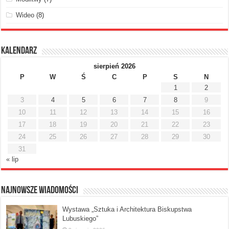
Wideo
(8)
Kalendarz
sierpień 2026
P
W
Ś
C
P
S
N
1
2
3
4
5
6
7
8
9
10
11
12
13
14
15
16
17
18
19
20
21
22
23
24
25
26
27
28
29
30
31
« lip
Najnowsze Wiadomości
Wystawa „Sztuka i Architektura Biskupstwa
Lubuskiego”