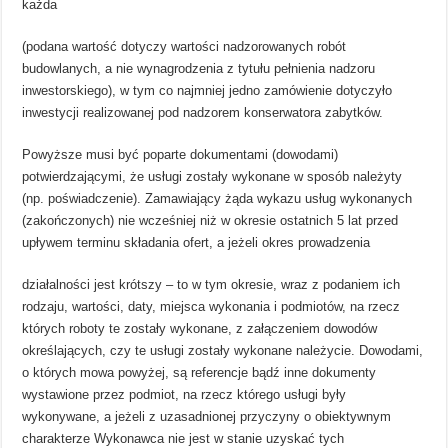
każda
(podana wartość dotyczy wartości nadzorowanych robót
budowlanych, a nie wynagrodzenia z tytułu pełnienia nadzoru
inwestorskiego), w tym co najmniej jedno zamówienie dotyczyło
inwestycji realizowanej pod nadzorem konserwatora zabytków.
Powyższe musi być poparte dokumentami (dowodami)
potwierdzającymi, że usługi zostały wykonane w sposób należyty
(np. poświadczenie). Zamawiający żąda wykazu usług wykonanych
(zakończonych) nie wcześniej niż w okresie ostatnich 5 lat przed
upływem terminu składania ofert, a jeżeli okres prowadzenia
działalności jest krótszy – to w tym okresie, wraz z podaniem ich
rodzaju, wartości, daty, miejsca wykonania i podmiotów, na rzecz
których roboty te zostały wykonane, z załączeniem dowodów
określających, czy te usługi zostały wykonane należycie. Dowodami,
o których mowa powyżej, są referencje bądź inne dokumenty
wystawione przez podmiot, na rzecz którego usługi były
wykonywane, a jeżeli z uzasadnionej przyczyny o obiektywnym
charakterze Wykonawca nie jest w stanie uzyskać tych