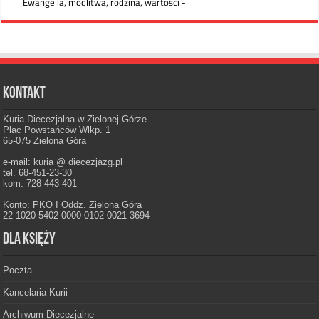
Kontakt
Kuria Diecezjalna w Zielonej Górze
Plac Powstańców Wlkp. 1
65-075 Zielona Góra
e-mail: kuria @ diecezjazg.pl
tel. 68-451-23-30
kom. 728-443-401
Konto: PKO I Oddz. Zielona Góra
22 1020 5402 0000 0102 0021 3694
Dla księży
Poczta
Kancelaria Kurii
Archiwum Diecezjalne