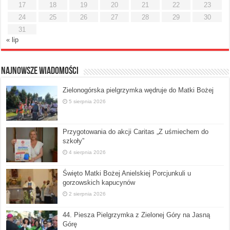
17
18
19
20
21
22
23
24
25
26
27
28
29
30
31
« lip
Najnowsze Wiadomości
Zielonogórska pielgrzymka wędruje do Matki Bożej
5 sierpnia 2026
Przygotowania do akcji Caritas „Z uśmiechem do
szkoły”
4 sierpnia 2026
Święto Matki Bożej Anielskiej Porcjunkuli u
gorzowskich kapucynów
2 sierpnia 2026
44. Piesza Pielgrzymka z Zielonej Góry na Jasną
Górę