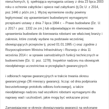
nieruchomych, tj. spełniająca wymagania ustawy z dnia 23 lipca 2003
roku o ochronie zabytków i opiece nad zabytkami (tj.Dz.U. z 2014,
poz.1446 z późn.zm.). Wyżej wymienione osoby powinny
legitymować się uprawnieniami budowlanymi wymaganymi
przepisami ustawy z dnia 7 lipca 1994 r. – Prawo budowlane (Dz. U.
z 2017 r. poz. 1332 ze zm.) lub odpowiadające im równoważne
uprawnienia budowlane do kierowania robotami we właściwej branży i
zakresie, które zostały wydane na podstawie wcześniej
obowiązujących przepisów tj. przed 01.01.1995 r.) oraz zgodnie z
Rozporządzeniem Ministra Infrastruktury i Rozwoju z dnia 11
września 2014 r. w sprawie samodzielnych funkcji technicznych w
budownictwie (Dz. U. poz. 1278). Inspektor nadzoru ma obowiązek
nieodpłatnego uczestnictwa w przeglądach gwarancyjnych
i odbiorach napraw gwarancyjnych w trakcie trwania okresu
gwarancyjnego (36 miesięcy gwarancji, licząc od dnia podpisania
bezusterkowego protokołu odbioru końcowego), a także
nieodpłatnego nadzoru nad wszelkimi robotami wymaganymi dla
naprawy wad i uszkodzeń, jakie mogą być wskazane przez
Zamawiającego w okresie obowiązywania gwarancji na wykonane