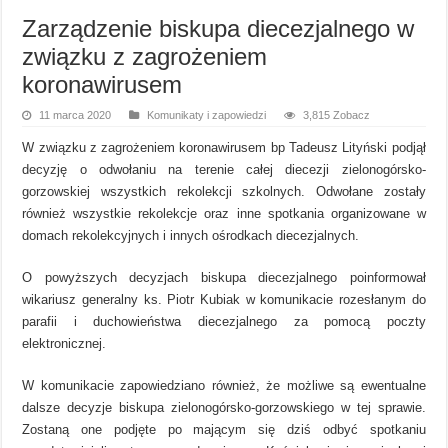
Zarządzenie biskupa diecezjalnego w
związku z zagrożeniem
koronawirusem
11 marca 2020
Komunikaty i zapowiedzi
3,815 Zobacz
W związku z zagrożeniem koronawirusem bp Tadeusz Lityński podjął
decyzję o odwołaniu na terenie całej diecezji zielonogórsko-
gorzowskiej wszystkich rekolekcji szkolnych. Odwołane zostały
również wszystkie rekolekcje oraz inne spotkania organizowane w
domach rekolekcyjnych i innych ośrodkach diecezjalnych.
O powyższych decyzjach biskupa diecezjalnego poinformował
wikariusz generalny ks. Piotr Kubiak w komunikacie rozesłanym do
parafii i duchowieństwa diecezjalnego za pomocą poczty
elektronicznej.
W komunikacie zapowiedziano również, że możliwe są ewentualne
dalsze decyzje biskupa zielonogórsko-gorzowskiego w tej sprawie.
Zostaną one podjęte po mającym się dziś odbyć spotkaniu