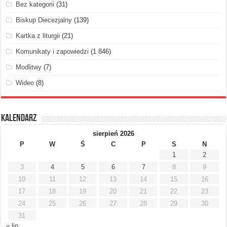
Bez kategorii
(31)
Biskup Diecezjalny
(139)
Kartka z liturgii
(21)
Komunikaty i zapowiedzi
(1 846)
Modlitwy
(7)
Wideo
(8)
Kalendarz
sierpień 2026
P
W
Ś
C
P
S
N
1
2
3
4
5
6
7
8
9
10
11
12
13
14
15
16
17
18
19
20
21
22
23
24
25
26
27
28
29
30
31
« lip