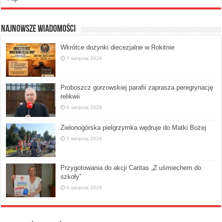
Najnowsze Wiadomości
Wkrótce dożynki diecezjalne w Rokitnie
7 sierpnia 2026
Proboszcz gorzowskiej parafii zaprasza peregrynację
relikwii
6 sierpnia 2026
Zielonogórska pielgrzymka wędruje do Matki Bożej
5 sierpnia 2026
Przygotowania do akcji Caritas „Z uśmiechem do
szkoły”
4 sierpnia 2026