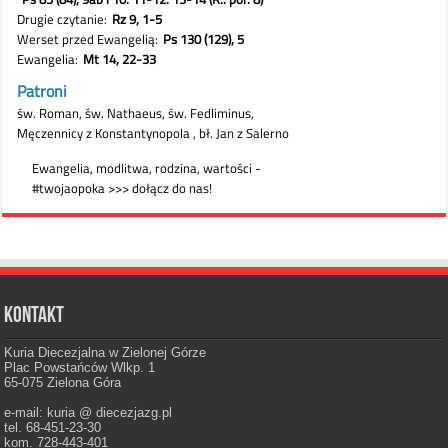
Kontakt
Kuria Diecezjalna w Zielonej Górze
Plac Powstańców Wlkp. 1
65-075 Zielona Góra
e-mail: kuria @ diecezjazg.pl
tel. 68-451-23-30
kom. 728-443-401