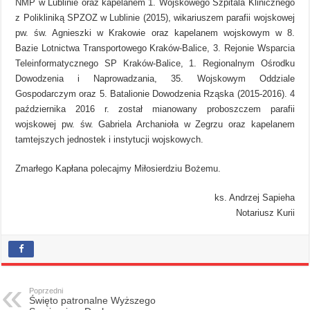
NMP w Lublinie oraz kapelanem 1. Wojskowego Szpitala Klinicznego
z Polikliniką SPZOZ w Lublinie (2015), wikariuszem parafii wojskowej
pw. św. Agnieszki w Krakowie oraz kapelanem wojskowym w 8.
Bazie Lotnictwa Transportowego Kraków-Balice, 3. Rejonie Wsparcia
Teleinformatycznego SP Kraków-Balice, 1. Regionalnym Ośrodku
Dowodzenia i Naprowadzania, 35. Wojskowym Oddziale
Gospodarczym oraz 5. Batalionie Dowodzenia Rząska (2015-2016). 4
października 2016 r. został mianowany proboszczem parafii
wojskowej pw. św. Gabriela Archanioła w Zegrzu oraz kapelanem
tamtejszych jednostek i instytucji wojskowych.
Zmarłego Kapłana polecajmy Miłosierdziu Bożemu.
ks. Andrzej Sapieha
Notariusz Kurii
Poprzedni
Święto patronalne Wyższego