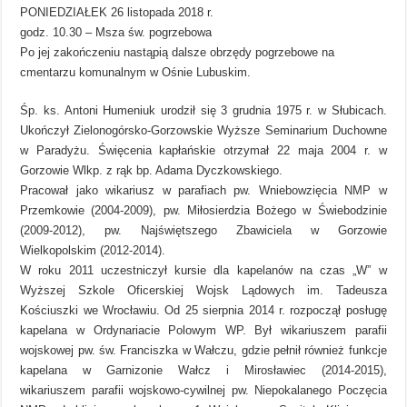
PONIEDZIAŁEK 26 listopada 2018 r.
godz. 10.30 – Msza św. pogrzebowa
Po jej zakończeniu nastąpią dalsze obrzędy pogrzebowe na
cmentarzu komunalnym w Ośnie Lubuskim.
Śp. ks. Antoni Humeniuk urodził się 3 grudnia 1975 r. w Słubicach.
Ukończył Zielonogórsko-Gorzowskie Wyższe Seminarium Duchowne
w Paradyżu. Święcenia kapłańskie otrzymał 22 maja 2004 r. w
Gorzowie Wlkp. z rąk bp. Adama Dyczkowskiego.
Pracował jako wikariusz w parafiach pw. Wniebowzięcia NMP w
Przemkowie (2004-2009), pw. Miłosierdzia Bożego w Świebodzinie
(2009-2012), pw. Najświętszego Zbawiciela w Gorzowie
Wielkopolskim (2012-2014).
W roku 2011 uczestniczył kursie dla kapelanów na czas „W” w
Wyższej Szkole Oficerskiej Wojsk Lądowych im. Tadeusza
Kościuszki we Wrocławiu. Od 25 sierpnia 2014 r. rozpoczął posługę
kapelana w Ordynariacie Polowym WP. Był wikariuszem parafii
wojskowej pw. św. Franciszka w Wałczu, gdzie pełnił również funkcje
kapelana w Garnizonie Wałcz i Mirosławiec (2014-2015),
wikariuszem parafii wojskowo-cywilnej pw. Niepokalanego Poczęcia