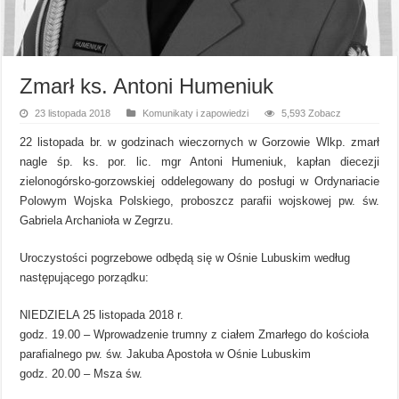
Zmarł ks. Antoni Humeniuk
23 listopada 2018
Komunikaty i zapowiedzi
5,593 Zobacz
22 listopada br. w godzinach wieczornych w Gorzowie Wlkp. zmarł
nagle śp. ks. por. lic. mgr Antoni Humeniuk, kapłan diecezji
zielonogórsko-gorzowskiej oddelegowany do posługi w Ordynariacie
Polowym Wojska Polskiego, proboszcz parafii wojskowej pw. św.
Gabriela Archanioła w Zegrzu.
Uroczystości pogrzebowe odbędą się w Ośnie Lubuskim według
następującego porządku:
NIEDZIELA 25 listopada 2018 r.
godz. 19.00 – Wprowadzenie trumny z ciałem Zmarłego do kościoła
parafialnego pw. św. Jakuba Apostoła w Ośnie Lubuskim
godz. 20.00 – Msza św.