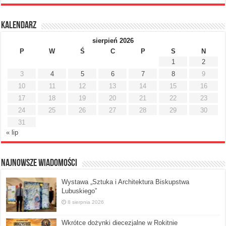
Kalendarz
sierpień 2026
P
W
Ś
C
P
S
N
1
2
3
4
5
6
7
8
9
10
11
12
13
14
15
16
17
18
19
20
21
22
23
24
25
26
27
28
29
30
31
« lip
Najnowsze Wiadomości
Wystawa „Sztuka i Architektura Biskupstwa
Lubuskiego”
8 sierpnia 2026
Wkrótce dożynki diecezjalne w Rokitnie