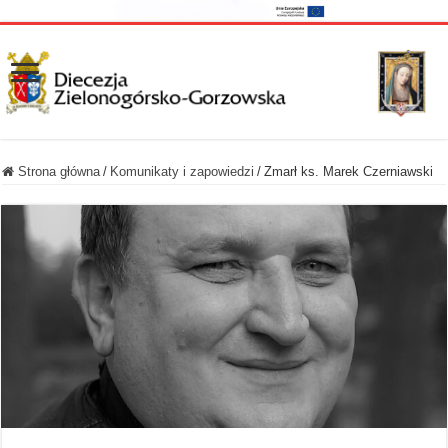
Strona główna
/
Komunikaty i zapowiedzi
/
Zmarł ks. Marek Czerniawski