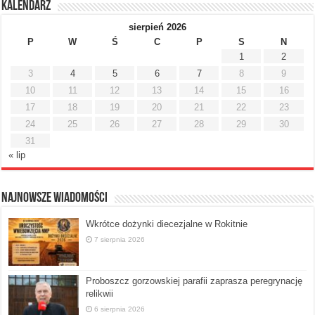
Kalendarz
sierpień 2026
P
W
Ś
C
P
S
N
1
2
3
4
5
6
7
8
9
10
11
12
13
14
15
16
17
18
19
20
21
22
23
24
25
26
27
28
29
30
31
« lip
Najnowsze Wiadomości
Wkrótce dożynki diecezjalne w Rokitnie
7 sierpnia 2026
Proboszcz gorzowskiej parafii zaprasza peregrynację
relikwii
6 sierpnia 2026