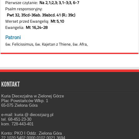
Kontakt
Kuria Diecezjalna w Zielonej Górze
Plac Powstańców Wlkp. 1
65-075 Zielona Góra
e-mail: kuria @ diecezjazg.pl
tel. 68-451-23-30
kom. 728-443-401
Konto: PKO I Oddz. Zielona Góra
22 1020 5402 0000 0102 0021 3694