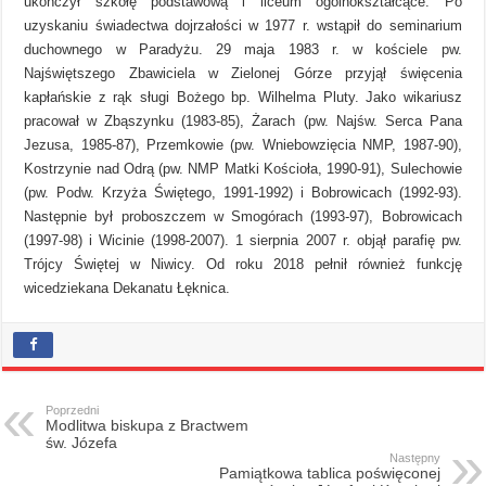
ukończył szkołę podstawową i liceum ogólnokształcące. Po
uzyskaniu świadectwa dojrzałości w 1977 r. wstąpił do seminarium
duchownego w Paradyżu. 29 maja 1983 r. w kościele pw.
Najświętszego Zbawiciela w Zielonej Górze przyjął święcenia
kapłańskie z rąk sługi Bożego bp. Wilhelma Pluty. Jako wikariusz
pracował w Zbąszynku (1983-85), Żarach (pw. Najśw. Serca Pana
Jezusa, 1985-87), Przemkowie (pw. Wniebowzięcia NMP, 1987-90),
Kostrzynie nad Odrą (pw. NMP Matki Kościoła, 1990-91), Sulechowie
(pw. Podw. Krzyża Świętego, 1991-1992) i Bobrowicach (1992-93).
Następnie był proboszczem w Smogórach (1993-97), Bobrowicach
(1997-98) i Wicinie (1998-2007). 1 sierpnia 2007 r. objął parafię pw.
Trójcy Świętej w Niwicy. Od roku 2018 pełnił również funkcję
wicedziekana Dekanatu Łęknica.
Poprzedni
Modlitwa biskupa z Bractwem
św. Józefa
Następny
Pamiątkowa tablica poświęconej