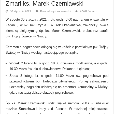
Zmarł ks. Marek Czerniawski
30 stycznia 2021
Komunikaty i zapowiedzi
4,578 Zobacz
W sobotę 30 stycznia 2021 r. ok. godz. 3.00 nad ranem w szpitalu w
Żaganiu, w 62. roku życia i 37. roku kapłaństwa, zakończył swoją
ziemską pielgrzymkę śp. ks. Marek Czerniawski, proboszcz parafii
pw. Trójcy Świętej w Niwicy.
Ceremonie pogrzebowe odbędą się w kościele parafialnym pw. Trójcy
Świętej w Niwicy według następującego porządku:
Wtorek 2 lutego br. o godz. 18.30 czuwanie modlitewne, a o godz.
19.30 Msza św. dla duchowieństwa Dekanatu Łęknica;
Środa 3 lutego br. o godz. 11.00 Msza św. pogrzebowa pod
przewodnictwem bp. Tadeusza Lityńskiego. Po jej zakończeniu
uczestnicy pogrzebu udadzą się na cmentarz komunalny w Niwicy,
gdzie nastąpią dalsze obrzędy pogrzebowe.
Śp. ks. Marek Czerniawski urodził się 24 sierpnia 1958 r. w Lubsku w
rodzinie Stanisława i Ireny z d. Janusz. W rodzinnej miejscowości