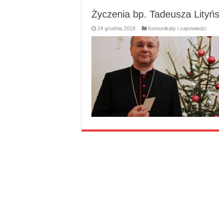
Życzenia bp. Tadeusza Lityń
24 grudnia 2018
Komunikaty i zapowiedzi