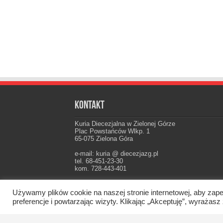
Kontakt
Kuria Diecezjalna w Zielonej Górze
Plac Powstańców Wlkp. 1
65-075 Zielona Góra
e-mail: kuria @ diecezjazg.pl
tel. 68-451-23-30
kom. 728-443-401
Konto: PKO I Oddz. Zielona Góra
22 1020 5402 0000 0102 0021 3694
Używamy plików cookie na naszej stronie internetowej, aby zape
preferencje i powtarzając wizyty. Klikając „Akceptuję”, wyraż