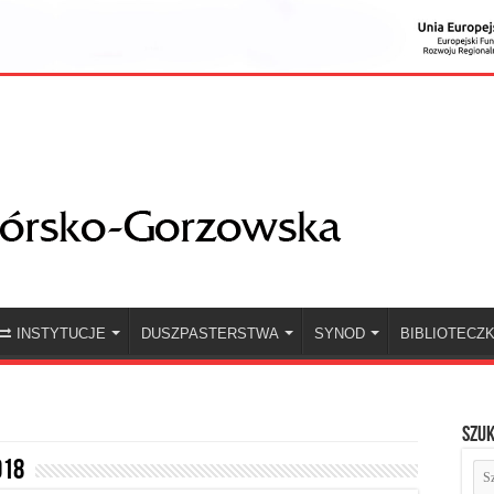
INSTYTUCJE
DUSZPASTERSTWA
SYNOD
BIBLIOTECZ
Szuk
018