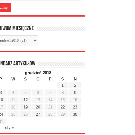
hiwum miesięczne
chiwum
sięczne
endarz artykułów
grudzień 2018
P
W
Ś
C
P
S
N
1
2
3
4
5
6
7
8
9
10
11
12
13
14
15
16
17
18
19
20
21
22
23
24
25
26
27
28
29
30
31
is
sty »