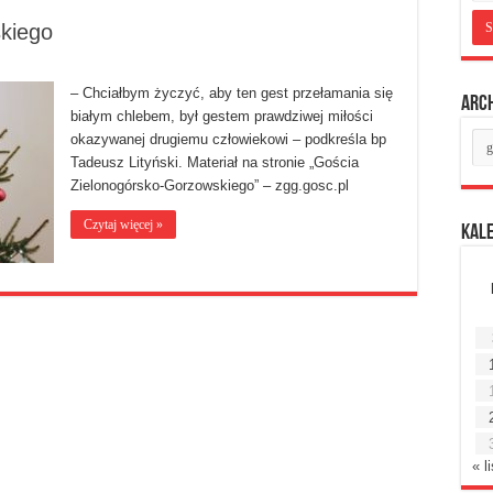
skiego
– Chciałbym życzyć, aby ten gest przełamania się
Arc
białym chlebem, był gestem prawdziwej miłości
Ar
okazywanej drugiemu człowiekowi – podkreśla bp
mie
Tadeusz Lityński. Materiał na stronie „Gościa
Zielonogórsko-Gorzowskiego” – zgg.gosc.pl
Czytaj więcej »
Kal
« l