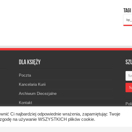
Tagi
bp_
Dla księży
Sz
Poczta
Kancelaria Kurii
Archiwum Diecezjalne
Kontakt
Pol
wnić Ci najbardziej odpowiednie wrażenia, zapamiętując Twoje
asz zgodę na używanie WSZYSTKICH plików cookie.