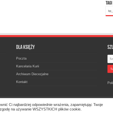
Tagi
bp_
Dla księży
Sz
Poczta
Kancelaria Kurii
Archiwum Diecezjalne
Kontakt
Pol
wnić Ci najbardziej odpowiednie wrażenia, zapamiętując Twoje
skiej. © 2026. Wszelkie prawa zastrzeżone.
asz zgodę na używanie WSZYSTKICH plików cookie.