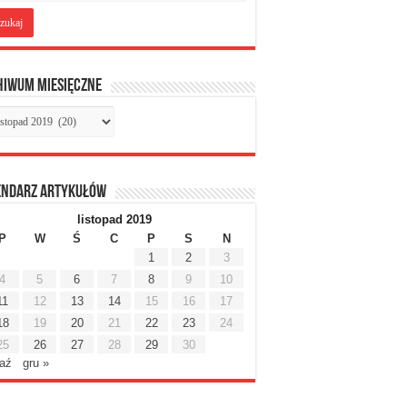
hiwum miesięczne
chiwum
sięczne
endarz artykułów
listopad 2019
P
W
Ś
C
P
S
N
1
2
3
4
5
6
7
8
9
10
11
12
13
14
15
16
17
18
19
20
21
22
23
24
25
26
27
28
29
30
paź
gru »