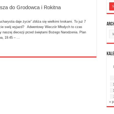
sza do Grodowca i Rokitna
rystia daje życie” zbliża się wielkimi krokami. To już 7
Arc
iście swój wyjazd? Adwentowy Wieczór Młodych to czas
Ar
y naszej diecezji przed świętami Bożego Narodzenia. Plan
mie
pa, 19.45 – …
Kal
« 