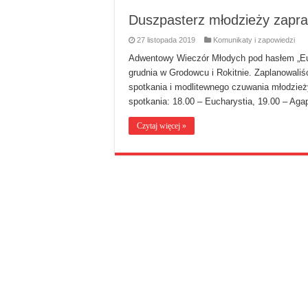
Duszpasterz młodzieży zapra
27 listopada 2019
Komunikaty i zapowiedzi
Adwentowy Wieczór Młodych pod hasłem „Eucha
grudnia w Grodowcu i Rokitnie. Zaplanowal
spotkania i modlitewnego czuwania młodzież
spotkania: 18.00 – Eucharystia, 19.00 – Aga
Czytaj więcej »