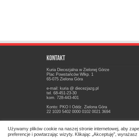
Kontakt
Kuria Diecezjalna w Zielonej Górze
Plac Powstańców Wlkp. 1
65-075 Zielona Góra
e-mail: kuria @ diecezjazg.pl
tel. 68-451-23-30
kom. 728-443-401
Konto: PKO I Oddz. Zielona Góra
22 1020 5402 0000 0102 0021 3694
Używamy plików cookie na naszej stronie internetowej, aby zape
Oficjalna strona Diecezji Zielonogórsko-Gorzow
preferencje i powtarzając wizyty. Klikając „Akceptuję”, wyraż