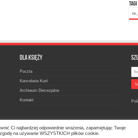
Tagi
bp_
Dla księży
Sz
Poczta
Kancelaria Kurii
Archiwum Diecezjalne
Kontakt
Pol
wnić Ci najbardziej odpowiednie wrażenia, zapamiętując Twoje
skiej. © 2026. Wszelkie prawa zastrzeżone.
asz zgodę na używanie WSZYSTKICH plików cookie.