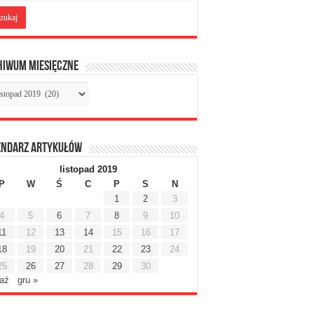
hiwum miesięczne
chiwum
sięczne
endarz artykułów
listopad 2019
P
W
Ś
C
P
S
N
1
2
3
4
5
6
7
8
9
10
11
12
13
14
15
16
17
18
19
20
21
22
23
24
25
26
27
28
29
30
paź
gru »