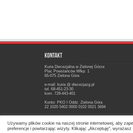
Kontakt
Kuria Diecezjalna w Zielonej Górze
Plac Powstańców Wlkp. 1
65-075 Zielona Góra
e-mail: kuria @ diecezjazg.pl
tel. 68-451-23-30
kom. 728-443-401
Konto: PKO I Oddz. Zielona Góra
22 1020 5402 0000 0102 0021 3694
Używamy plików cookie na naszej stronie internetowej, aby zape
Oficjalna strona Diecezji Zielonogórsko-Gorzow
preferencje i powtarzając wizyty. Klikając „Akceptuję”, wyraż