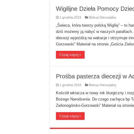
Wigilijne Dzieła Pomocy Dzie
1 grudnia 2019
Biskup Diecezjalny
„Świeca, która tworzy polską Wigilię” – to h
dziś możemy ją nabyć w naszych parafiach. 
diecezji wyjeżdżą na wakacje i otrzymuje i
Gorzowski” Materiał na stronie „Gościa Zie
Czytaj więcej »
Prośba pasterza diecezji w 
1 grudnia 2019
Biskup Diecezjalny
Kościół wkracza w nowy rok liturgiczny i r
Bożego Narodzenia. Do czego zachęca bp T
Zielonogórsko-Gorzowski” Materiał na stron
Czytaj więcej »