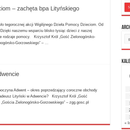
ciom – zachęta bpa Lityńskiego
asło tegorocznej akcji Wigilijnego Dzieła Pomocy Dzieciom. Od
Arc
Dzięki naszemu wsparciu blisko tysiąc dzieci z naszej
Ar
nne rodzaje pomocy. Krzysztof Król „Gość Zielonogórsko-
mie
lonogórsko-Gorzowskiego” – …
Kal
Adwencie
ozpoczyna Adwent – okres poprzedzający coroczne obchody
adeusz Lityński w Adwencie? Krzysztof Król „Gość
ie „Gościa Zielonogórsko-Gorzowskiego” – zgg.gosc.pl
« l