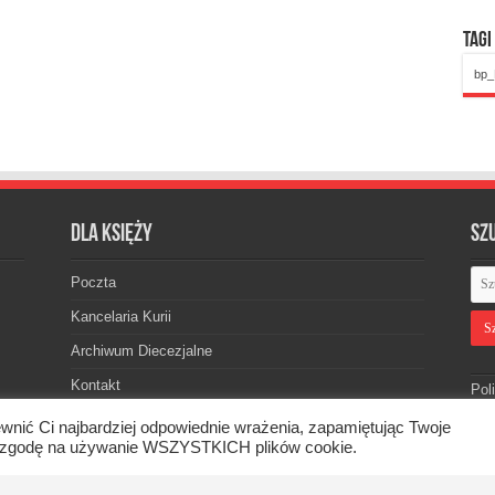
Tagi
bp_
Dla księży
Sz
Poczta
Kancelaria Kurii
Archiwum Diecezjalne
Kontakt
Pol
wnić Ci najbardziej odpowiednie wrażenia, zapamiętując Twoje
asz zgodę na używanie WSZYSTKICH plików cookie.