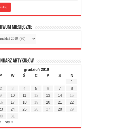
hiwum miesięczne
chiwum
sięczne
endarz artykułów
grudzień 2019
P
W
Ś
C
P
S
N
1
2
3
4
5
6
7
8
9
10
11
12
13
14
15
16
17
18
19
20
21
22
23
24
25
26
27
28
29
30
31
is
sty »