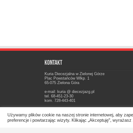
Kontakt
Kuria Diecezjalna w Zielonej Górze
Plac Powstańców Wlkp. 1
65-075 Zielona Góra
e-mail: kuria @ diecezjazg.pl
tel. 68-451-23-30
kom. 728-443-401
Konto: PKO I Oddz. Zielona Góra
22 1020 5402 0000 0102 0021 3694
Używamy plików cookie na naszej stronie internetowej, aby zape
preferencje i powtarzając wizyty. Klikając „Akceptuję”, wyraż