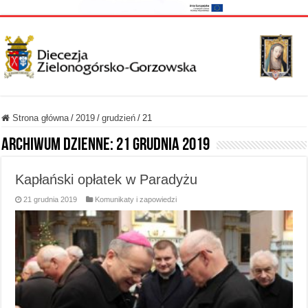
Strona główna
/
2019
/
grudzień
/
21
Archiwum dzienne:
21 grudnia 2019
Kapłański opłatek w Paradyżu
21 grudnia 2019
Komunikaty i zapowiedzi