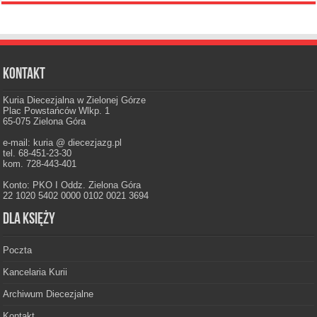
Kontakt
Kuria Diecezjalna w Zielonej Górze
Plac Powstańców Wlkp. 1
65-075 Zielona Góra
e-mail: kuria @ diecezjazg.pl
tel. 68-451-23-30
kom. 728-443-401
Konto: PKO I Oddz. Zielona Góra
22 1020 5402 0000 0102 0021 3694
Dla księży
Poczta
Kancelaria Kurii
Archiwum Diecezjalne
Kontakt