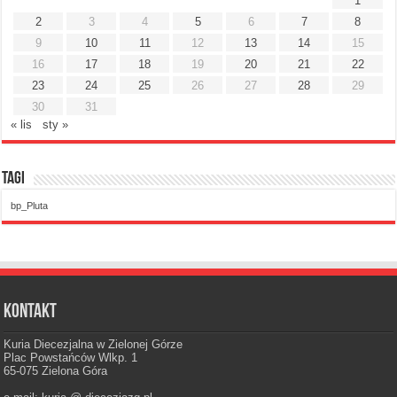
1
2
3
4
5
6
7
8
9
10
11
12
13
14
15
16
17
18
19
20
21
22
23
24
25
26
27
28
29
30
31
« lis
sty »
Tagi
bp_Pluta
Kontakt
Kuria Diecezjalna w Zielonej Górze
Plac Powstańców Wlkp. 1
65-075 Zielona Góra