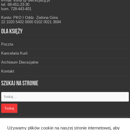
e-mail: kuria @ diecezjazg.pl
tel. 68-451-23-30
kom. 728-443-401
Konto: PKO I Oddz. Zielona Góra
22 1020 5402 0000 0102 0021 3694
Dla księży
Poczta
Kancelaria Kurii
Archiwum Diecezjalne
Kontakt
Szukaj na stronie
Polityka prywatności
Używamy plików cookie na naszej stronie internetowej, aby