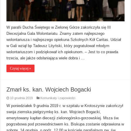
W parafii Ducha Świętego w Zielonej Górze zakończyła się III
Diecezjalna Gala Wolontariatu. Znamy zatem najlepszego
wolontariusza i najlepszego opiekuna Szkolnych Kół Caritas. Udział
w Gali wziął bp Tadeusz Lityński, który pogratulował młodym
wolontariuszom i podziękował ich opiekunom. – Jest to co prawda
trzecia, ale jakże odsłaniająca wiele dobra i …
Czytaj więcej »
Zmarł ks. kan. Wojciech Bogacki
10 grudnia 2019
Komunikaty i zapowiedzi
W poniedziałek 9 grudnia 2019 r. w szpitalu w Krotoszynie zakończył
swoja ziemska pielgrzymkę ks. kan. Wojciech Bogacki,
emerytowany kapłan diecezji zielonogórsko-gorzowskiej. Msza św.
pogrzebowa pod przewodnictwem ks. Biskupa zostanie odprawiona w
sobotę, 14 grudnia, o godz. 12.00 w kościele parafialnym pw. św.