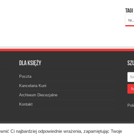
Tagi
bp_
Dla księży
Sz
Poczta
Kancelaria Kurii
Archiwum Diecezjalne
Kontakt
Pol
wnić Ci najbardziej odpowiednie wrażenia, zapamiętując Twoje