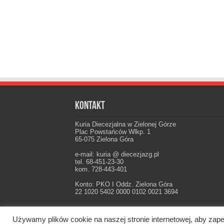
Kontakt
Kuria Diecezjalna w Zielonej Górze
Plac Powstańców Wlkp. 1
65-075 Zielona Góra
e-mail: kuria @ diecezjazg.pl
tel. 68-451-23-30
kom. 728-443-401
Konto: PKO I Oddz. Zielona Góra
22 1020 5402 0000 0102 0021 3694
Używamy plików cookie na naszej stronie internetowej, aby zape