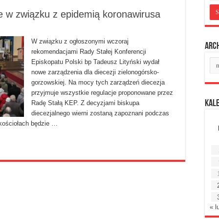
e w związku z epidemią koronawirusa
W związku z ogłoszonymi wczoraj
Arc
rekomendacjami Rady Stałej Konferencji
Ar
Episkopatu Polski bp Tadeusz Lityński wydał
mie
nowe zarządzenia dla diecezji zielonogórsko-
gorzowskiej. Na mocy tych zarządzeń diecezja
przyjmuje wszystkie regulacje proponowane przez
Kal
Radę Stałą KEP. Z decyzjami biskupa
diecezjalnego wierni zostaną zapoznani podczas
 kościołach będzie …
« l