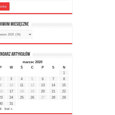
hiwum miesięczne
chiwum
sięczne
endarz artykułów
marzec 2020
P
W
Ś
C
P
S
N
1
2
3
4
5
6
7
8
9
10
11
12
13
14
15
16
17
18
19
20
21
22
23
24
25
26
27
28
29
30
31
ut
kwi »