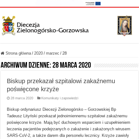
Strona główna
/
2020
/
marzec
/
28
Archiwum dzienne:
28 marca 2020
Biskup przekazał szpitalowi zakaźnemu
poświęcone krzyże
28 marca 2020
Komunikaty i zapowiedzi
Biskup ordynariusz Diecezji Zielonogórsko – Gorzowskiej Bp
Tadeusz Lityński przekazał jednoimiennemu szpitalowi zakaźnemu
poświęcone krzyże. Mają być duchowym wsparciem i uzupełnieniem
leczenia pacjentów podejrzanych o zakażenie i zakażonych wirusem
SARS-CoV-2, a także darem dla personelu lecznicy. Krzyże zawisły