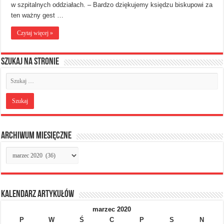
w szpitalnych oddziałach. – Bardzo dziękujemy księdzu biskupowi za
ten ważny gest …
Czytaj więcej »
Szukaj na stronie
Archiwum miesięczne
Archiwum
miesięczne
Kalendarz artykułów
marzec 2020
P
W
Ś
C
P
S
N