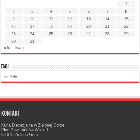
1
2
3
4
5
6
7
8
9
10
11
12
13
14
15
16
17
18
19
20
21
22
23
24
25
26
27
28
29
30
31
« lut
kwi »
Tagi
bp_Pluta
Kontakt
Kuria Diecezjalna w Zielonej Górze
Plac Powstańców Wlkp. 1
65-075 Zielona Góra