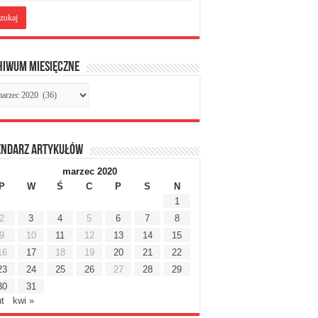
hiwum miesięczne
chiwum
sięczne
endarz artykułów
marzec 2020
P
W
Ś
C
P
S
N
1
2
3
4
5
6
7
8
9
10
11
12
13
14
15
16
17
18
19
20
21
22
23
24
25
26
27
28
29
30
31
ut
kwi »