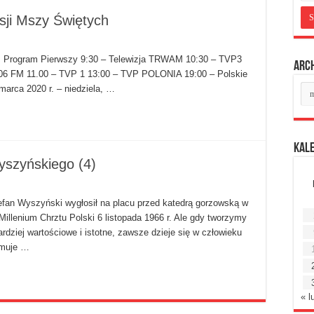
sji Mszy Świętych
io, Program Pierwszy 9:30 – Telewizja TRWAM 10:30 – TVP3
Arc
106 FM 11.00 – TVP 1 13:00 – TVP POLONIA 19:00 – Polskie
Ar
arca 2020 r. – niedziela, …
mie
Kal
yszyńskiego (4)
tefan Wyszyński wygłosił na placu przed katedrą gorzowską w
Millenium Chrztu Polski 6 listopada 1966 r. Ale gdy tworzymy
rdziej wartościowe i istotne, zawsze dzieje się w człowieku
ymuje …
« l