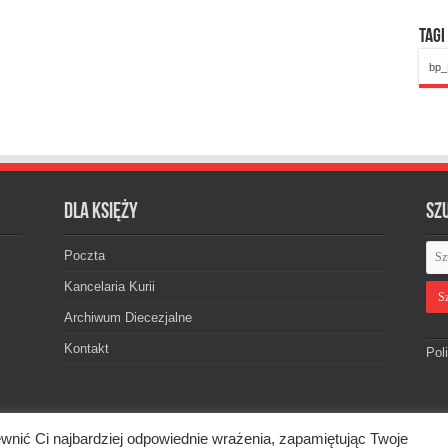
Tagi
bp_
Dla księży
Sz
Poczta
Kancelaria Kurii
Archiwum Diecezjalne
Kontakt
Pol
wnić Ci najbardziej odpowiednie wrażenia, zapamiętując Twoje