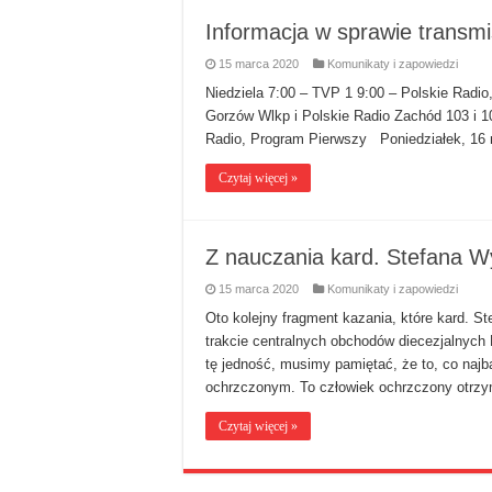
Informacja w sprawie transmi
15 marca 2020
Komunikaty i zapowiedzi
Niedziela 7:00 – TVP 1 9:00 – Polskie Rad
Gorzów Wlkp i Polskie Radio Zachód 103 i 
Radio, Program Pierwszy Poniedziałek, 16 m
Czytaj więcej »
Z nauczania kard. Stefana W
15 marca 2020
Komunikaty i zapowiedzi
Oto kolejny fragment kazania, które kard. S
trakcie centralnych obchodów diecezjalnych 
tę jedność, musimy pamiętać, że to, co najba
ochrzczonym. To człowiek ochrzczony otrz
Czytaj więcej »