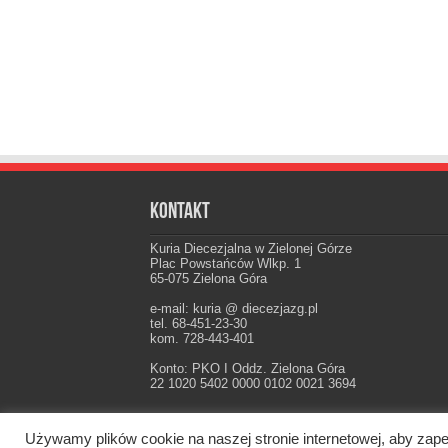
Kontakt
Kuria Diecezjalna w Zielonej Górze
Plac Powstańców Wlkp. 1
65-075 Zielona Góra
e-mail: kuria @ diecezjazg.pl
tel. 68-451-23-30
kom. 728-443-401
Konto: PKO I Oddz. Zielona Góra
22 1020 5402 0000 0102 0021 3694
Używamy plików cookie na naszej stronie internetowej, aby zape