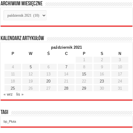
Archiwum miesięczne
Archiwum
miesięczne
Kalendarz artykułów
październik 2021
P
W
Ś
C
P
S
N
1
2
3
4
5
6
7
8
9
10
11
12
13
14
15
16
17
18
19
20
21
22
23
24
25
26
27
28
29
30
31
« wrz
lis »
Tagi
bp_Pluta