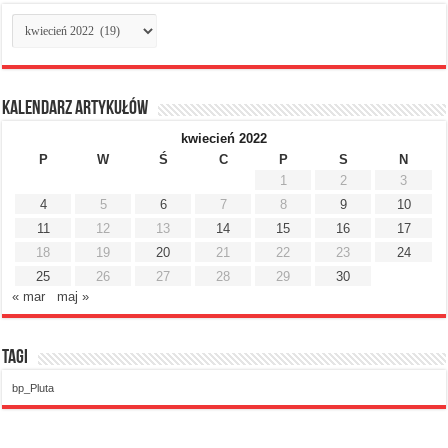
Archiwum
miesięczne
Kalendarz artykułów
kwiecień 2022
P
W
Ś
C
P
S
N
1
2
3
4
5
6
7
8
9
10
11
12
13
14
15
16
17
18
19
20
21
22
23
24
25
26
27
28
29
30
« mar
maj »
Tagi
bp_Pluta