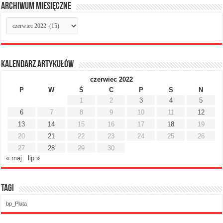
Archiwum miesięczne
Archiwum
miesięczne
Kalendarz artykułów
czerwiec 2022
P
W
Ś
C
P
S
N
1
2
3
4
5
6
7
8
9
10
11
12
13
14
15
16
17
18
19
20
21
22
23
24
25
26
27
28
29
30
« maj
lip »
Tagi
bp_Pluta