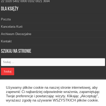
22 1020 5402 0000 0102 0021 3694
Dla księży
Poczta
Kancelaria Kurii
Archiwum Diecezjalne
Kontakt
Szukaj na stronie
Polityka prywatności
Używamy plików cookie na naszej stronie internetowej, aby
zapewnić Ci najbardziej odpowiednie wrażenia, zapamiętując
Twoje preferencje i powtarzając wizyty. Klikając „Akceptuję”,
Designed by
Webdawid
wyrażasz zgodę na używanie WSZYSTKICH plików cookie.