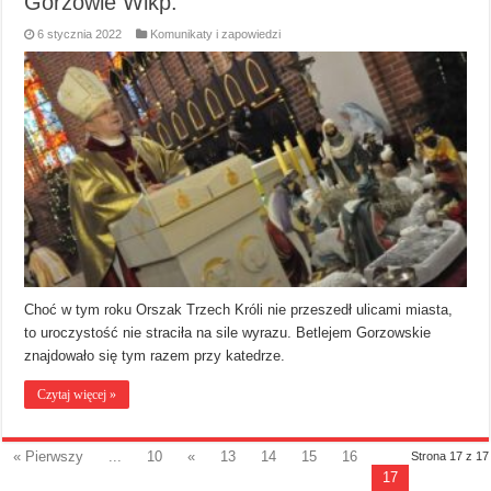
Gorzowie Wlkp.
6 stycznia 2022
Komunikaty i zapowiedzi
Choć w tym roku Orszak Trzech Króli nie przeszedł ulicami miasta,
to uroczystość nie straciła na sile wyrazu. Betlejem Gorzowskie
znajdowało się tym razem przy katedrze.
Czytaj więcej »
« Pierwszy
...
10
«
13
14
15
16
Strona 17 z 17
17