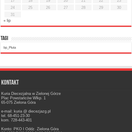
17
18
19
20
21
22
23
24
25
26
27
28
29
30
31
« lip
Tagi
bp_Pluta
Kontakt
Kuria Diecezjalna w Zielonej Górze
Plac Powstańców Wlkp. 1
65-075 Zielona Góra
e-mail: kuria @ diecezjazg.pl
tel. 68-451-23-30
kom. 728-443-401
Konto: PKO I Oddz. Zielona Góra