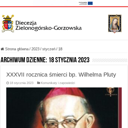
Strona główna
/
2023
/
styczeń
/
18
Archiwum dzienne:
18 stycznia 2023
XXXVII rocznica śmierci bp. Wilhelma Pluty
18 stycznia 2023
Komunikaty i zapowiedzi