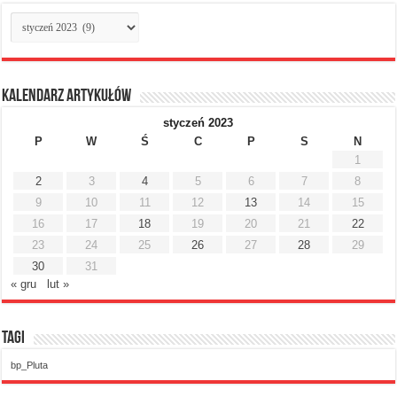
Archiwum
miesięczne
Kalendarz artykułów
styczeń 2023
P
W
Ś
C
P
S
N
1
2
3
4
5
6
7
8
9
10
11
12
13
14
15
16
17
18
19
20
21
22
23
24
25
26
27
28
29
30
31
« gru
lut »
Tagi
bp_Pluta