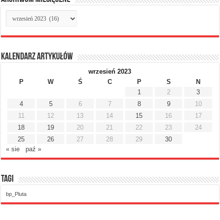
Archiwum
miesięczne
Kalendarz artykułów
wrzesień 2023
P
W
Ś
C
P
S
N
1
2
3
4
5
6
7
8
9
10
11
12
13
14
15
16
17
18
19
20
21
22
23
24
25
26
27
28
29
30
« sie
paź »
Tagi
bp_Pluta