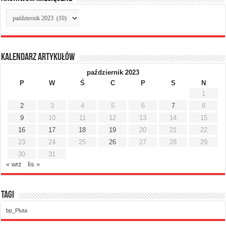
Archiwum
miesięczne
Kalendarz artykułów
październik 2023
P
W
Ś
C
P
S
N
1
2
3
4
5
6
7
8
9
10
11
12
13
14
15
16
17
18
19
20
21
22
23
24
25
26
27
28
29
30
31
« wrz
lis »
Tagi
bp_Pluta