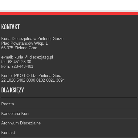
Kontakt
Kuria Diecezjalna w Zielonej Górze
Plac Powstańców Wlkp. 1
65-075 Zielona Góra
e-mail: kuria @ diecezjazg.pl
tel. 68-451-23-30
kom. 728-443-401
Konto: PKO I Oddz. Zielona Góra
22 1020 5402 0000 0102 0021 3694
Dla księży
Poczta
Kancelaria Kurii
Archiwum Diecezjalne
Kontakt