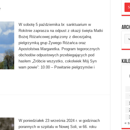
e
W sobotę 5 października br. sanktuarium w
Arc
Rokitnie zaprasza na odpust z okazji święta Matki
Ar
Bożej Różańcowej połączony z diecezjalną
mie
pielgrzymką grup Żywego Różańca oraz
Apostolstwa Margaretka. Program tegorocznych
obchodów odpustowych przebiegających pod
Kal
hasłem „Zróbcie wszystko, cokolwiek Mój Syn
wam powie”: 10.00 – Powitanie pielgrzymów i
W poniedziałek 23 września 2024 r. w godzinach
« s
porannych w szpitalu w Nowej Soli, w 66. roku