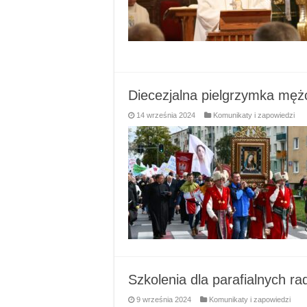
Diecezjalna pielgrzymka męż
14 września 2024
Komunikaty i zapowiedzi
Szkolenia dla parafialnych r
9 września 2024
Komunikaty i zapowiedzi