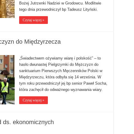
Bożej Jutrzenki Nadziei w Grodowcu. Modlitwie
tego dnia przewodniczył bp Tadeusz Lityński.
Czytaj więcej »
czyzn do Międzyrzecza
„Świadectwem ożywiamy wiarę i polskość” – to
hasło ​dwunastej Pielgrzymki do Mężczyzn do
sanktuarium Pierwszych Męczenników Polski w
Międzyrzeczu, która odbyła się 14 września. W
tym roku przewodniczył jej bp senior Paweł Socha,
która zachęcił do odważnego wyznawania wiary.
Czytaj więcej »
ad ds. ekonomicznych