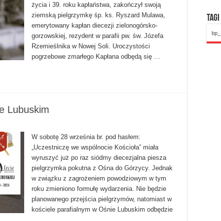
życia i 39. roku kapłaństwa, zakończył swoją
ziemską pielgrzymkę śp. ks. Ryszard Mulawa,
Tagi
emerytowany kapłan diecezji zielonogórsko-
bp_
gorzowskiej, rezydent w parafii pw. św. Józefa
Rzemieślnika w Nowej Soli. Uroczystości
pogrzebowe zmarłego Kapłana odbędą się …
e Lubuskim
W sobotę 28 września br. pod hasłem:
„Uczestniczę we wspólnocie Kościoła” miała
wyruszyć już po raz siódmy diecezjalna piesza
pielgrzymka pokutna z Ośna do Górzycy. Jednak
w związku z zagrożeniem powodziowym w tym
roku zmieniono formułę wydarzenia. Nie będzie
planowanego przejścia pielgrzymów, natomiast w
kościele parafialnym w Ośnie Lubuskim odbędzie