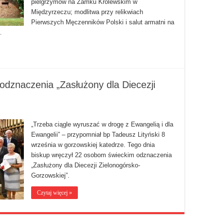
pielgrzymów na Zamku Królewskim w
Międzyrzeczu; modlitwa przy relikwiach
Pierwszych Męczenników Polski i salut armatni na
…
 odznaczenia „Zasłużony dla Diecezji
”
„Trzeba ciągle wyruszać w drogę z Ewangelią i dla
Ewangelii” – przypomniał bp Tadeusz Lityński 8
września w gorzowskiej katedrze. Tego dnia
biskup wręczył 22 osobom świeckim odznaczenia
„Zasłużony dla Diecezji Zielonogórsko-
Gorzowskiej”.
Czytaj więcej »