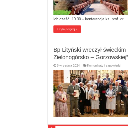
ich cześć; 10.30 – konferencja ks. prof. dr. 
Czytaj więcej »
Bp Lityński wręczył świeckim
Zielonogórsko – Gorzowskiej
8 września 2024
Komunikaty i zapowiedzi