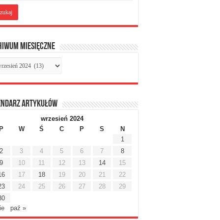
hiwum miesięczne
chiwum
sięczne
endarz artykułów
wrzesień 2024
P
W
Ś
C
P
S
N
1
2
3
4
5
6
7
8
9
10
11
12
13
14
15
16
17
18
19
20
21
22
23
24
25
26
27
28
29
30
ie
paź »