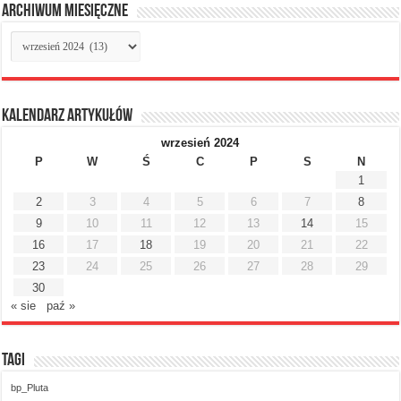
Archiwum miesięczne
Archiwum
miesięczne
Kalendarz artykułów
wrzesień 2024
P
W
Ś
C
P
S
N
1
2
3
4
5
6
7
8
9
10
11
12
13
14
15
16
17
18
19
20
21
22
23
24
25
26
27
28
29
30
« sie
paź »
Tagi
bp_Pluta