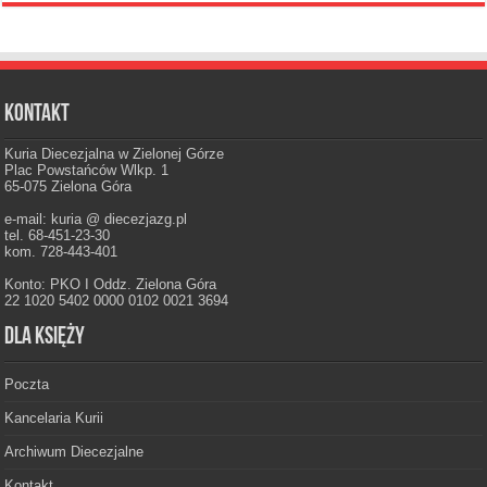
Kontakt
Kuria Diecezjalna w Zielonej Górze
Plac Powstańców Wlkp. 1
65-075 Zielona Góra
e-mail: kuria @ diecezjazg.pl
tel. 68-451-23-30
kom. 728-443-401
Konto: PKO I Oddz. Zielona Góra
22 1020 5402 0000 0102 0021 3694
Dla księży
Poczta
Kancelaria Kurii
Archiwum Diecezjalne
Kontakt