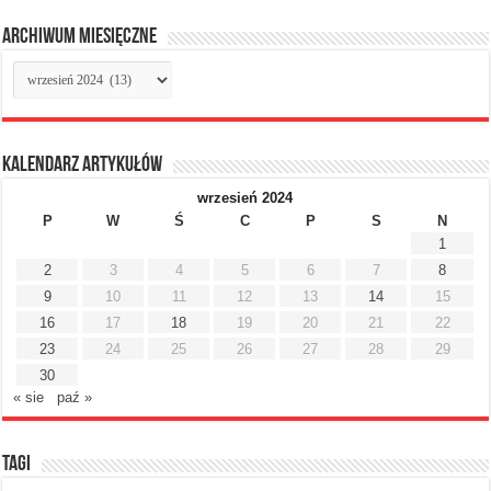
Archiwum miesięczne
Archiwum
miesięczne
Kalendarz artykułów
wrzesień 2024
P
W
Ś
C
P
S
N
1
2
3
4
5
6
7
8
9
10
11
12
13
14
15
16
17
18
19
20
21
22
23
24
25
26
27
28
29
30
« sie
paź »
Tagi