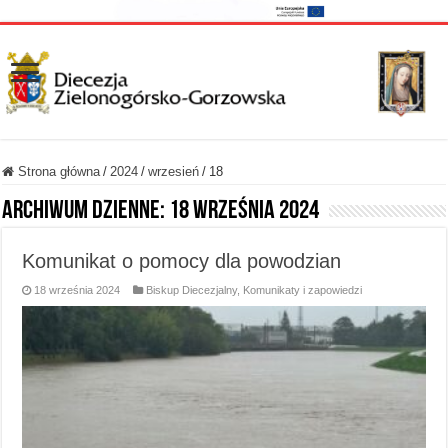
Strona główna
/
2024
/
wrzesień
/
18
Archiwum dzienne:
18 września 2024
Komunikat o pomocy dla powodzian
18 września 2024
Biskup Diecezjalny
,
Komunikaty i zapowiedzi