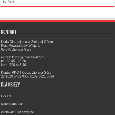
bp_Pluta
Kontakt
Kuria Diecezjalna w Zielonej Górze
Plac Powstańców Wlkp. 1
65-075 Zielona Góra
e-mail: kuria @ diecezjazg.pl
tel. 68-451-23-30
kom. 728-443-401
Konto: PKO I Oddz. Zielona Góra
22 1020 5402 0000 0102 0021 3694
Dla księży
Poczta
Kancelaria Kurii
Archiwum Diecezjalne