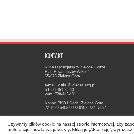
Kontakt
Kuria Diecezjalna w Zielonej Górze
Plac Powstańców Wlkp. 1
65-075 Zielona Góra
e-mail: kuria @ diecezjazg.pl
tel. 68-451-23-30
kom. 728-443-401
Konto: PKO I Oddz. Zielona Góra
22 1020 5402 0000 0102 0021 3694
Używamy plików cookie na naszej stronie internetowej, aby zape
Oficjalna strona Diecezji Zielonogórsko-Gorzow
preferencje i powtarzając wizyty. Klikając „Akceptuję”, wyraż