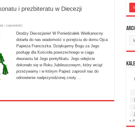
onatu i prezbiteratu w Diecezji
ty i zapowiedzi
Arc
Drodzy Diecezjanie! W Poniedziałek Wielkanocny
Ar
dotarła do nas wiadomość o przejściu do domu Ojca
mie
Papieża Franciszka. Dziękujemy Bogu za Jego
posługę dla Kościoła powszechnego w ciągu
dwunastu lat Jego pontyfikatu. Jego odejście
Kal
dokonało się w Roku Jubileuszowym, który wciąż
przeżywamy i w którym Papież zaprosił nas do
odnowienie nadprzyrodzonej cnoty …
« 