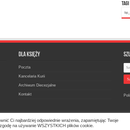
Tagi
bp_
Dla księży
Sz
Poczta
Kancelaria Kurii
Archiwum Diecezjalne
Kontakt
Pol
wnić Ci najbardziej odpowiednie wrażenia, zapamiętując Twoje
skiej. © 2026. Wszelkie prawa zastrzeżone.
asz zgodę na używanie WSZYSTKICH plików cookie.