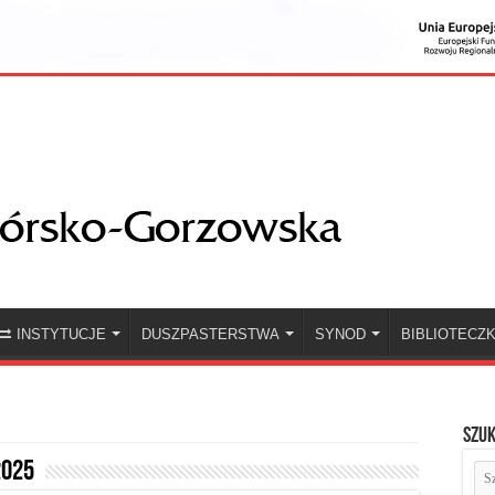
INSTYTUCJE
DUSZPASTERSTWA
SYNOD
BIBLIOTECZ
Szuk
2025