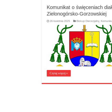
Komunikat o święceniach diak
Zielonogórsko-Gorzowskiej
26 kwietnia 2025
Biskup Diecezjalny
,
Komunika
Czytaj więcej »