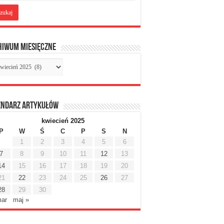
hiwum miesięczne
chiwum
sięczne
endarz artykułów
kwiecień 2025
P
W
Ś
C
P
S
N
1
2
3
4
5
6
7
8
9
10
11
12
13
14
15
16
17
18
19
20
21
22
23
24
25
26
27
28
29
30
mar
maj »