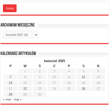
Archiwum miesięczne
Archiwum
miesięczne
Kalendarz artykułów
kwiecień 2025
P
W
Ś
C
P
S
N
1
2
3
4
5
6
7
8
9
10
11
12
13
14
15
16
17
18
19
20
21
22
23
24
25
26
27
28
29
30
« mar
maj »