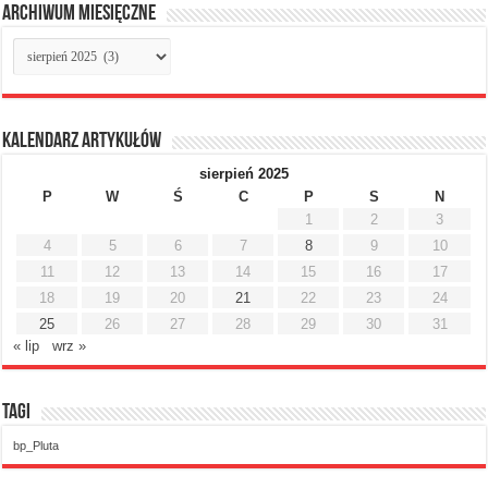
Archiwum miesięczne
Archiwum
miesięczne
Kalendarz artykułów
sierpień 2025
P
W
Ś
C
P
S
N
1
2
3
4
5
6
7
8
9
10
11
12
13
14
15
16
17
18
19
20
21
22
23
24
25
26
27
28
29
30
31
« lip
wrz »
Tagi
bp_Pluta