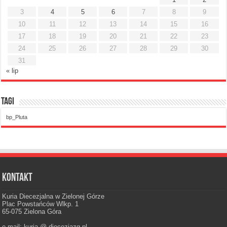
3
4
5
6
7
8
9
10
11
12
13
14
15
16
17
18
19
20
21
22
23
24
25
26
27
28
29
30
31
« lip
Tagi
bp_Pluta
Kontakt
Kuria Diecezjalna w Zielonej Górze
Plac Powstańców Wlkp. 1
65-075 Zielona Góra
e-mail: kuria @ diecezjazg.pl