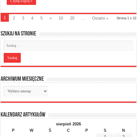
Czytaj więcej »
1
2
3
4
5
»
10
20
...
Ostatni »
Strona 1 z 22
Szukaj na stronie
Archiwum miesięczne
Archiwum
miesięczne
Kalendarz artykułów
sierpień 2026
P
W
Ś
C
P
S
N
1
2