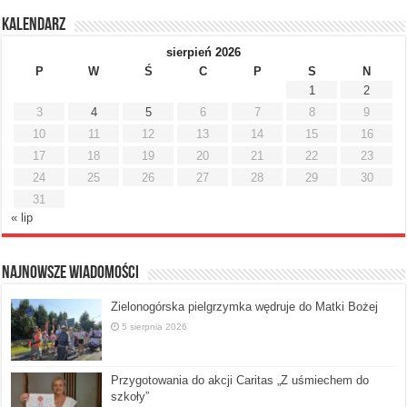
Kalendarz
sierpień 2026
P
W
Ś
C
P
S
N
1
2
3
4
5
6
7
8
9
10
11
12
13
14
15
16
17
18
19
20
21
22
23
24
25
26
27
28
29
30
31
« lip
Najnowsze Wiadomości
Zielonogórska pielgrzymka wędruje do Matki Bożej
5 sierpnia 2026
Przygotowania do akcji Caritas „Z uśmiechem do
szkoły”