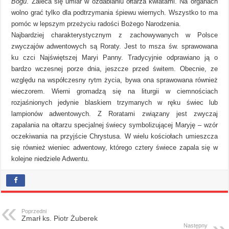
Bogu
. Zaleca się umiar w ozdabianiu ołtarza kwiatami. Na organach
wolno grać tylko dla podtrzymania śpiewu wiernych. Wszystko to ma
pomóc w lepszym przeżyciu radości Bożego Narodzenia.
Najbardziej charakterystycznym z zachowywanych w Polsce
zwyczajów adwentowych są Roraty. Jest to msza św. sprawowana
ku czci Najświętszej Maryi Panny. Tradycyjnie odprawiano ją o
bardzo wczesnej porze dnia, jeszcze przed świtem. Obecnie, ze
względu na współczesny rytm życia, bywa ona sprawowana również
wieczorem. Wierni gromadzą się na liturgii w ciemnościach
rozjaśnionych jedynie blaskiem trzymanych w ręku świec lub
lampionów adwentowych. Z Roratami związany jest zwyczaj
zapalania na ołtarzu specjalnej świecy symbolizującej Maryję – wzór
oczekiwania na przyjście Chrystusa. W wielu kościołach umieszcza
się również wieniec adwentowy, którego cztery świece zapala się w
kolejne niedziele Adwentu.
Poprzedni
Zmarł ks. Piotr Żuberek
Następny