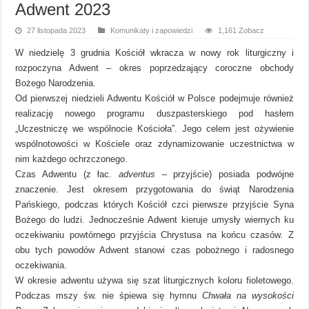
Adwent 2023
27 listopada 2023
Komunikaty i zapowiedzi
1,161 Zobacz
W niedzielę 3 grudnia Kościół wkracza w nowy rok liturgiczny i
rozpoczyna Adwent – okres poprzedzający coroczne obchody
Bożego Narodzenia.
Od pierwszej niedzieli Adwentu Kościół w Polsce podejmuje również
realizację nowego programu duszpasterskiego pod hasłem
„Uczestniczę we wspólnocie Kościoła”. Jego celem jest ożywienie
wspólnotowości w Kościele oraz zdynamizowanie uczestnictwa w
nim każdego ochrzczonego.
Czas Adwentu (z łac.
adventus
– przyjście) posiada podwójne
znaczenie. Jest okresem przygotowania do świąt Narodzenia
Pańskiego, podczas których Kościół czci pierwsze przyjście Syna
Bożego do ludzi. Jednocześnie Adwent kieruje umysły wiernych ku
oczekiwaniu powtórnego przyjścia Chrystusa na końcu czasów. Z
obu tych powodów Adwent stanowi czas pobożnego i radosnego
oczekiwania.
W okresie adwentu używa się szat liturgicznych koloru fioletowego.
Podczas mszy św. nie śpiewa się hymnu
Chwała na wysokości