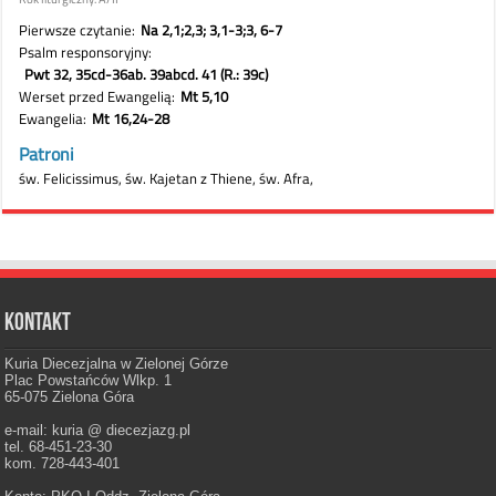
Kontakt
Kuria Diecezjalna w Zielonej Górze
Plac Powstańców Wlkp. 1
65-075 Zielona Góra
e-mail: kuria @ diecezjazg.pl
tel. 68-451-23-30
kom. 728-443-401