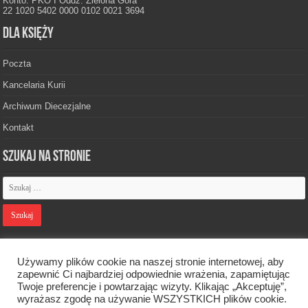
Konto: PKO I Oddz. Zielona Góra
22 1020 5402 0000 0102 0021 3694
Dla księży
Poczta
Kancelaria Kurii
Archiwum Diecezjalne
Kontakt
Szukaj na stronie
Polityka prywatności
Używamy plików cookie na naszej stronie internetowej, aby
zapewnić Ci najbardziej odpowiednie wrażenia, zapamiętując
Twoje preferencje i powtarzając wizyty. Klikając „Akceptuję”,
Designed by
Webdawid
wyrażasz zgodę na używanie WSZYSTKICH plików cookie.