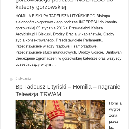
katedry gorzowskiej
HOMILIA BISKUPA TADEUSZA LITYŃSKIEGO Biskupa
zielonogórsko-gorzowskiego podczas INGERESU do katedry
gorzowskiej 05 stycznia 2016 r. Przewielebni Księża
Arcybiskupi i Biskupi, Drodzy Bracia w kapłaństwie, Osoby
życia konsekrowanego, Przedstawiciele Parlamentu,
Przedstawiciele władzy rządowej i samorządowej,
Przedstawiciele służb mundurowych, Drodzy Goście, Umiłowani
Diecezjanie zgromadzeni w gorzowskiej katedrze oraz wszyscy
uczestniczący w tym …
5 stycznia
Bp Tadeusz Lityński – Homilia – nagranie
Telewizja TRWAM
Homilia
wygłos
zona
przez
bp.