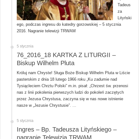
Tadeus
za
Lityński
ego, podczas ingresu do katedry gorzowskiej – 5 stycznia
2016. Nagranie telewizji TRWAM
5 stycznia
76_2016_18 KARTKA Z LITURGII –
Biskup Wilhelm Pluta
Króluj nam Chryste! Sługa Boże Biskup Wilhelm Pluta w Liście
pasterskim z dnia 18 lutego 1966 roku „Ku zadumie nad
Tysiącleciem Chrztu Polski” m.in. pisał: „Chrzest św. przenosi
nas z linii pokolenia pierwszych ludzi do pokoleń zaczętych
przez Jezusa Chrystusa, zaczyna się w nas nowe istnienie
nasze w „Jezusie Chrystusie”. …
5 stycznia
Ingres – Bp. Tadeusza Lityńskiego –
nagranie Telewizja TRWAM