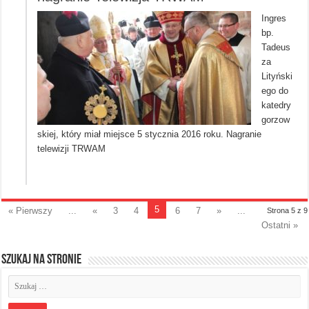
Ingres
bp.
Tadeus
za
Lityński
ego do
katedry
gorzow
skiej, który miał miejsce 5 stycznia 2016 roku. Nagranie
telewizji TRWAM
5
« Pierwszy
...
«
3
4
6
7
»
...
Strona 5 z 9
Ostatni »
Szukaj na stronie