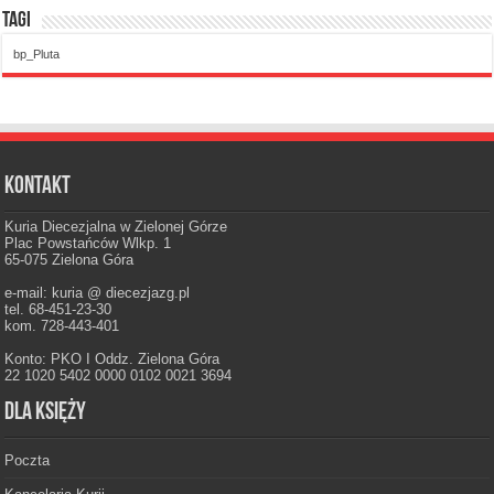
Tagi
bp_Pluta
Kontakt
Kuria Diecezjalna w Zielonej Górze
Plac Powstańców Wlkp. 1
65-075 Zielona Góra
e-mail: kuria @ diecezjazg.pl
tel. 68-451-23-30
kom. 728-443-401
Konto: PKO I Oddz. Zielona Góra
22 1020 5402 0000 0102 0021 3694
Dla księży
Poczta