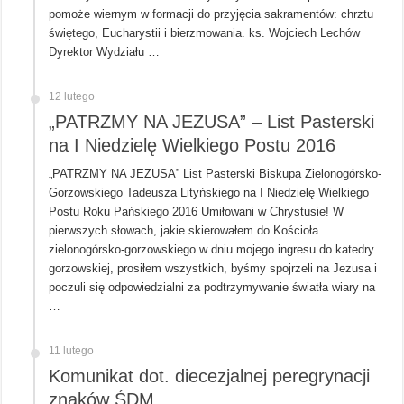
pomoże wiernym w formacji do przyjęcia sakramentów: chrztu
świętego, Eucharystii i bierzmowania. ks. Wojciech Lechów
Dyrektor Wydziału …
12 lutego
„PATRZMY NA JEZUSA” – List Pasterski
na I Niedzielę Wielkiego Postu 2016
„PATRZMY NA JEZUSA” List Pasterski Biskupa Zielonogórsko-
Gorzowskiego Tadeusza Lityńskiego na I Niedzielę Wielkiego
Postu Roku Pańskiego 2016 Umiłowani w Chrystusie! W
pierwszych słowach, jakie skierowałem do Kościoła
zielonogórsko-gorzowskiego w dniu mojego ingresu do katedry
gorzowskiej, prosiłem wszystkich, byśmy spojrzeli na Jezusa i
poczuli się odpowiedzialni za podtrzymywanie światła wiary na
…
11 lutego
Komunikat dot. diecezjalnej peregrynacji
znaków ŚDM