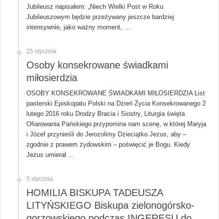
Jubileusz napisałem: „Niech Wielki Post w Roku
Jubileuszowym będzie przeżywany jeszcze bardziej
intensywnie, jako ważny moment, …
25 stycznia
Osoby konsekrowane świadkami
miłosierdzia
OSOBY KONSEKROWANE ŚWIADKAMI MIŁOSIERDZIA List
pasterski Episkopatu Polski na Dzień Życia Konsekrowanego 2
lutego 2016 roku Drodzy Bracia i Siostry, Liturgia święta
Ofiarowania Pańskiego przypomina nam scenę, w której Maryja
i Józef przynieśli do Jerozolimy Dzieciątko Jezus, aby –
zgodnie z prawem żydowskim – poświęcić je Bogu. Kiedy
Jezus umierał …
5 stycznia
HOMILIA BISKUPA TADEUSZA
LITYŃSKIEGO Biskupa zielonogórsko-
gorzowskiego podczas INGERESU do