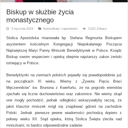
Biskup w służbie życia
monastycznego
3 stycznia 2019
Komunikaty i zapowiedzi
3,022 Zobacz
Stolica Apostolska mianowała bp. Stefana Regmunta Biskupem
asystentem kościelnym Kongregacji Niepokalanego Poczęcia
Najświętszej Maryi Panny Mniszek Benedyktynek w Polsce. Ksiądz
Biskup swoim wsparciem i opieką obejmie najstarszy zakon żeński
istniejący w Polsce.
Benedyktynki na ziemiach polskich pojawiły się prawdopodobnie już
na początkach XI wieku. Wiemy z „Żywota Pięciu Braci
Męczenników” św. Brunona z Kwerfurtu, że na pogrzeb eremitów
zjechało się liczne duchowieństwo oraz zakonnice. Nie wiemy skąd
one mogły pochodzić, jednak odległości wskazywałyby raczej, że
jakiś klasztor mniszek mógł się znajdować gdzieś na zachodzie
Polski. Jednak pierwsze pewne wiadomości pochodzą dopiero z
połowy wieku XII. Stąd opieka, którą Stolica Święta zleciła nad
mniszkami, to bardzo odpowiedzialne zadanie.