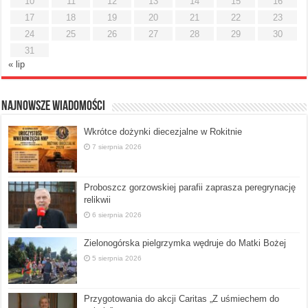
10
11
12
13
14
15
16
17
18
19
20
21
22
23
24
25
26
27
28
29
30
31
« lip
Najnowsze Wiadomości
Wkrótce dożynki diecezjalne w Rokitnie
7 sierpnia 2026
Proboszcz gorzowskiej parafii zaprasza peregrynację
relikwii
6 sierpnia 2026
Zielonogórska pielgrzymka wędruje do Matki Bożej
5 sierpnia 2026
Przygotowania do akcji Caritas „Z uśmiechem do