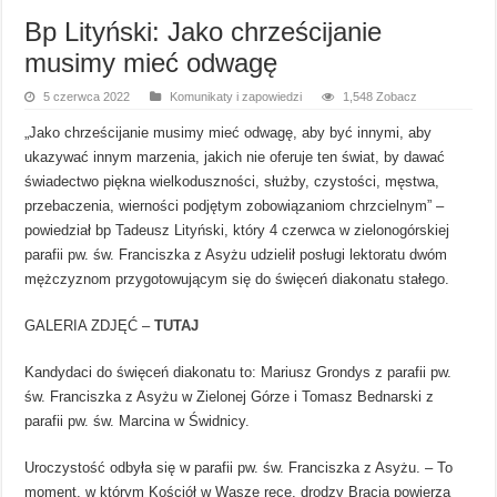
Bp Lityński: Jako chrześcijanie
musimy mieć odwagę
5 czerwca 2022
Komunikaty i zapowiedzi
1,548 Zobacz
„Jako chrześcijanie musimy mieć odwagę, aby być innymi, aby
ukazywać innym marzenia, jakich nie oferuje ten świat, by dawać
świadectwo piękna wielkoduszności, służby, czystości, męstwa,
przebaczenia, wierności podjętym zobowiązaniom chrzcielnym” –
powiedział bp Tadeusz Lityński, który 4 czerwca w zielonogórskiej
parafii pw. św. Franciszka z Asyżu udzielił posługi lektoratu dwóm
mężczyznom przygotowującym się do święceń diakonatu stałego.
GALERIA ZDJĘĆ –
TUTAJ
Kandydaci do święceń diakonatu to: Mariusz Grondys z parafii pw.
św. Franciszka z Asyżu w Zielonej Górze i Tomasz Bednarski z
parafii pw. św. Marcina w Świdnicy.
Uroczystość odbyła się w parafii pw. św. Franciszka z Asyżu. – To
moment, w którym Kościół w Wasze ręce, drodzy Bracia powierza