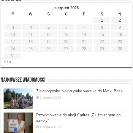
sierpień 2026
P
W
Ś
C
P
S
N
1
2
3
4
5
6
7
8
9
10
11
12
13
14
15
16
17
18
19
20
21
22
23
24
25
26
27
28
29
30
31
« lip
Najnowsze Wiadomości
Zielonogórska pielgrzymka wędruje do Matki Bożej
5 sierpnia 2026
Przygotowania do akcji Caritas „Z uśmiechem do
szkoły”
4 sierpnia 2026