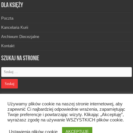
Dla księży
Poczta
Kancelaria Kurii
Archiwum Diecezjalne
Kontakt
Szukaj na stronie
Polityka prywatności
Używamy plików cookie na naszej stronie internetowej, aby
zapewnić Ci najbardziej odpowiednie wrażenia, zapamiętując
Twoje preferencje i powtarzając wizyty. Klikając „Akceptuję”,
Designed by
Webdawid
wyrażasz zgodę na używanie WSZYSTKICH plików cookie.
Ustawienia plików cookie
AKCEPTUJĘ
Oficjalna strona Diecezji Zielonogórsko-Gorzowskiej. © 2026. Wszelkie