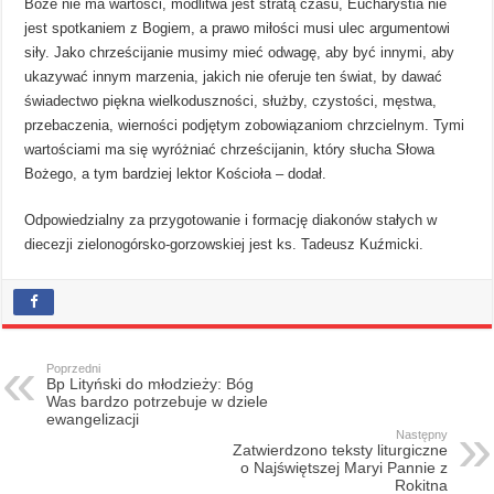
Boże nie ma wartości, modlitwa jest stratą czasu, Eucharystia nie
jest spotkaniem z Bogiem, a prawo miłości musi ulec argumentowi
siły. Jako chrześcijanie musimy mieć odwagę, aby być innymi, aby
ukazywać innym marzenia, jakich nie oferuje ten świat, by dawać
świadectwo piękna wielkoduszności, służby, czystości, męstwa,
przebaczenia, wierności podjętym zobowiązaniom chrzcielnym. Tymi
wartościami ma się wyróżniać chrześcijanin, który słucha Słowa
Bożego, a tym bardziej lektor Kościoła – dodał.
Odpowiedzialny za przygotowanie i formację diakonów stałych w
diecezji zielonogórsko-gorzowskiej jest ks. Tadeusz Kuźmicki.
Poprzedni
Bp Lityński do młodzieży: Bóg
Was bardzo potrzebuje w dziele
ewangelizacji
Następny
Zatwierdzono teksty liturgiczne
o Najświętszej Maryi Pannie z
Rokitna