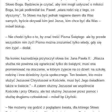
Słowo Boga. Będziecie je czytać, aby inni mogli usłyszeć o miłości
Boga, bo jak podkreślał św. Paweł: „wiara rodzi się z tego, co
słyszymy”. To Słowo ma być jednak najpierw darem dla Was
samych, byście okrywali kim jest Jezus, kim chce być dla Was –
mówił biskup.
– Nie chodzi tylko o to, by znać treść Pisma Świętego ale by przede
wszystkim nim żyć! Pismo można zrozumieć tylko wtedy, gdy się
nim żyje! – dodał.
Na koniec kaznodzieja przytoczył słowa św. Jana Pawła II: „Wasza
służba nie powinna się ograniczać tylko do świątyni; musi ona
promieniować na otoczenie, w którym żyjecie na co dzień: na szkołę,
rodzinę i inne dziedziny życia społecznego. Ten bowiem, kto może
służyć Jezusowi Chrystusowi w Kościele, musi być Jego świadkiem
także w świecie.” – A zatem służmy Jezusowi we wspólnocie
Kościoła i przy Ołtarzu, ale też służmy Jezusowi przez pomoc i
służbę drugiemu człowiekowi – mówił bp Lityński.
– Nie możemy się godzić z poglądami świata, dla którego Słowo