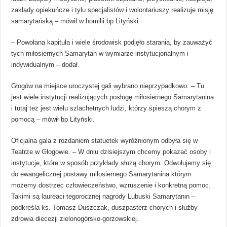
zakłady opiekuńcze i tylu specjalistów i wolontariuszy realizuje misję
samarytańską – mówił w homilii bp Lityński.
– Powołana kapituła i wiele środowisk podjęło starania, by zauważyć
tych miłosiernych Samarytan w wymiarze instytucjonalnym i
indywidualnym – dodał.
Głogów na miejsce uroczystej gali wybrano nieprzypadkowo. – Tu
jest wiele instytucji realizujących posługę miłosiernego Samarytanina
i tutaj też jest wielu szlachetnych ludzi, którzy śpieszą chorym z
pomocą – mówił bp Lityński.
Oficjalna gala z rozdaniem statuetek wyróżnionym odbyła się w
Teatrze w Głogowie. – W dniu dzisiejszym chcemy pokazać osoby i
instytucje, które w sposób przykłady służą chorym. Odwołujemy się
do ewangelicznej postawy miłosiernego Samarytanina którym
możemy dostrzec człowieczeństwo, wzruszenie i konkretną pomoc.
Takimi są laureaci tegorocznej nagrody Lubuski Samarytanin –
podkreśla ks. Tomasz Duszczak, duszpasterz chorych i służby
zdrowia diecezji zielonogórsko-gorzowskiej.