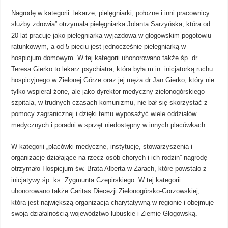
Nagrodę w kategorii „lekarze, pielęgniarki, położne i inni pracownicy
służby zdrowia” otrzymała pielęgniarka Jolanta Sarzyńska, która od
20 lat pracuje jako pielęgniarka wyjazdowa w głogowskim pogotowiu
ratunkowym, a od 5 pięciu jest jednocześnie pielęgniarką w
hospicjum domowym. W tej kategorii uhonorowano także śp. dr
Teresa Gierko to lekarz psychiatra, która była m.in. inicjatorką ruchu
hospicyjnego w Zielonej Górze oraz jej męża dr Jan Gierko, który nie
tylko wspierał żonę, ale jako dyrektor medyczny zielonogórskiego
szpitala, w trudnych czasach komunizmu, nie bał się skorzystać z
pomocy zagranicznej i dzięki temu wyposażyć wiele oddziałów
medycznych i poradni w sprzęt niedostępny w innych placówkach.
W kategorii „placówki medyczne, instytucje, stowarzyszenia i
organizacje działające na rzecz osób chorych i ich rodzin” nagrodę
otrzymało Hospicjum św. Brata Alberta w Żarach, które powstało z
inicjatywy śp. ks. Zygmunta Czepirskiego. W tej kategorii
uhonorowano także Caritas Diecezji Zielonogórsko-Gorzowskiej,
która jest największą organizacją charytatywną w regionie i obejmuje
swoją działalnością województwo lubuskie i Ziemię Głogowską.