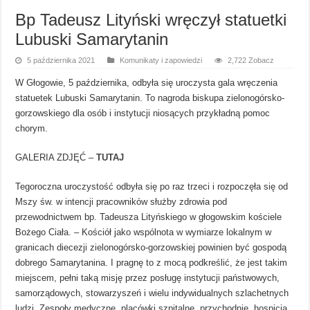
Bp Tadeusz Lityński wręczył statuetki
Lubuski Samarytanin ​
5 października 2021
Komunikaty i zapowiedzi
2,722 Zobacz
W Głogowie, 5 października, odbyła się uroczysta gala wręczenia
statuetek Lubuski Samarytanin. To nagroda biskupa zielonogórsko-
gorzowskiego dla osób i instytucji niosących przykładną pomoc
chorym.
GALERIA ZDJĘĆ –
TUTAJ
Tegoroczna uroczystość odbyła się po raz trzeci i rozpoczęła się od
Mszy św. w intencji pracowników służby zdrowia pod
przewodnictwem bp. Tadeusza Lityńskiego w głogowskim kościele
Bożego Ciała. – Kościół jako wspólnota w wymiarze lokalnym w
granicach diecezji zielonogórsko-gorzowskiej powinien być gospodą
dobrego Samarytanina. I pragnę to z mocą podkreślić, że jest takim
miejscem, pełni taką misję przez posługę instytucji państwowych,
samorządowych, stowarzyszeń i wielu indywidualnych szlachetnych
ludzi. Zespoły medyczne, placówki szpitalne, przychodnie, hospicja,