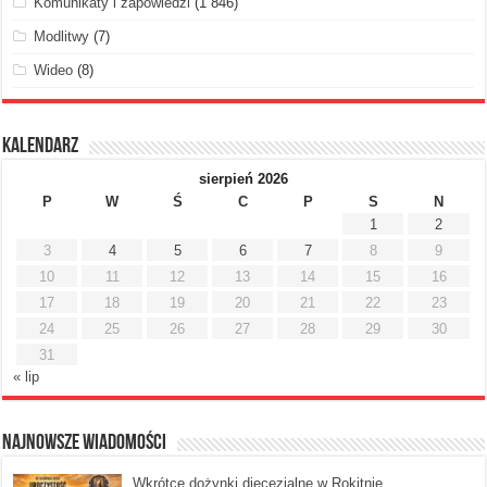
Komunikaty i zapowiedzi
(1 846)
Modlitwy
(7)
Wideo
(8)
Kalendarz
sierpień 2026
P
W
Ś
C
P
S
N
1
2
3
4
5
6
7
8
9
10
11
12
13
14
15
16
17
18
19
20
21
22
23
24
25
26
27
28
29
30
31
« lip
Najnowsze Wiadomości
Wkrótce dożynki diecezjalne w Rokitnie