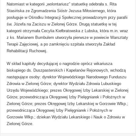
Natomiast w kategorii „wolontariusz” statuetkę odebrała s. Rita
Stasińska ze Zgromadzenia Sióstr Jezusa Miłosiernego, która
posługuje w Ośrodku Integracji Społecznej prowadzonym przy parafii
św. Józefa na Zaciszu w Zielonej Górze. Drugą statuetkę w tej
kategorii otrzymała Cecylia Kiełbratowska z Lubska, która m.in. wraz
z ks. Marianem Bumbulem utworzyła pierwsze w powiecie Warsztaty
Terapii Zajęciowej, a po zamknięciu szpitala stworzyła Zakład
Rehabilitacji Ruchowej.
W skład kapituły decydującej o nagrodzie oprócz wikariusza
biskupiego ds. Duszpasterskich i Kapelanów Rejonowych, wchodzą
następujące osoby: dyrektor Wojewódzkiego Narodowego Funduszu
Zdrowia w Zielonej Górze; dyrektor Wydziału Zdrowia Lubuskiego
Urzędu Wojewódzkiego; prezes Okręgowej Izby Lekarskiej w Zielonej
Górze; przewodnicząca Okręgowej Izby Pielęgniarek i Położnych w
Zielonej Górze; prezes Okręgowej Izby Lekarskiej w Gorzowie Wlkp.;
przewodnicząca Okręgowej Izby Pielęgniarek i Położnych w
Gorzowie Wlkp.; dziekan Wydziału Lekarskiego i Nauk o Zdrowiu w
Zielonej Górze.