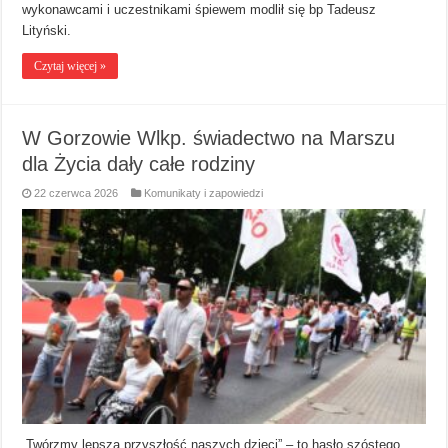
wykonawcami i uczestnikami śpiewem modlił się bp Tadeusz
Lityński.
Czytaj więcej »
W Gorzowie Wlkp. świadectwo na Marszu
dla Życia dały całe rodziny
22 czerwca 2026
Komunikaty i zapowiedzi
„Twórzmy lepszą przyszłość naszych dzieci” – to hasło szóstego