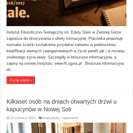
Instytut Filozoficzno-Teologiczny im. Edyty Stein w Zielonej Górze
zaprasza do skorzystania z oferty formacyjnej. Placówka proponuje
rozmaite ścieżki kształcenia przydatne zarówno w podnoszeniu
kwalifikacji wiernych zaangażowanych w życie parafii jak i w rozwoju
osobistego życia wiary. Szczegóły w broszurze informacyjnej, a
zapisy na stronie Instytutu: www.ift.zgora.pl . Broszura informacyjna
do …
Czytaj więcej »
Kilkaset osób na dniach otwartych drzwi u
kapucynów w Nowej Soli
25 czerwca 2026
Komunikaty i zapowiedzi