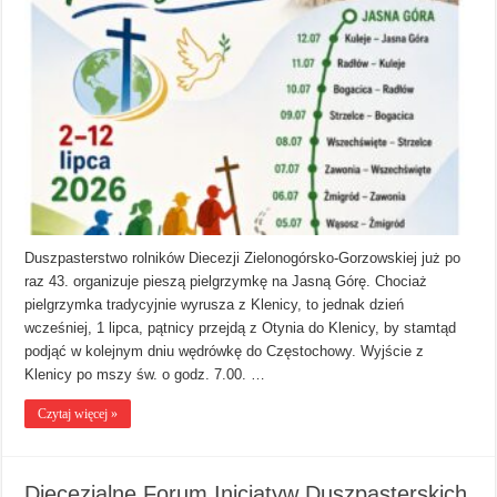
Duszpasterstwo rolników Diecezji Zielonogórsko-Gorzowskiej już po
raz 43. organizuje pieszą pielgrzymkę na Jasną Górę. Chociaż
pielgrzymka tradycyjnie wyrusza z Klenicy, to jednak dzień
wcześniej, 1 lipca, pątnicy przejdą z Otynia do Klenicy, by stamtąd
podjąć w kolejnym dniu wędrówkę do Częstochowy. Wyjście z
Klenicy po mszy św. o godz. 7.00. …
Czytaj więcej »
Diecezjalne Forum Inicjatyw Duszpasterskich