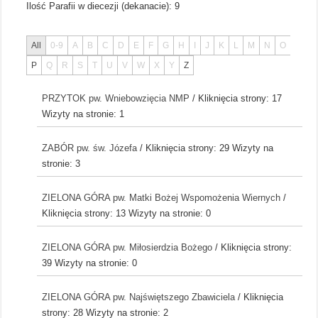
Ilość Parafii w diecezji (dekanacie):
9
All
0-9
A
B
C
D
E
F
G
H
I
J
K
L
M
N
O
P
Q
R
S
T
U
V
W
X
Y
Z
PRZYTOK pw. Wniebowzięcia NMP
/ Kliknięcia strony: 17
Wizyty na stronie: 1
ZABÓR pw. św. Józefa
/ Kliknięcia strony: 29
Wizyty na
stronie: 3
ZIELONA GÓRA pw. Matki Bożej Wspomożenia Wiernych
/
Kliknięcia strony: 13
Wizyty na stronie: 0
ZIELONA GÓRA pw. Miłosierdzia Bożego
/ Kliknięcia strony:
39
Wizyty na stronie: 0
ZIELONA GÓRA pw. Najświętszego Zbawiciela
/ Kliknięcia
strony: 28
Wizyty na stronie: 2