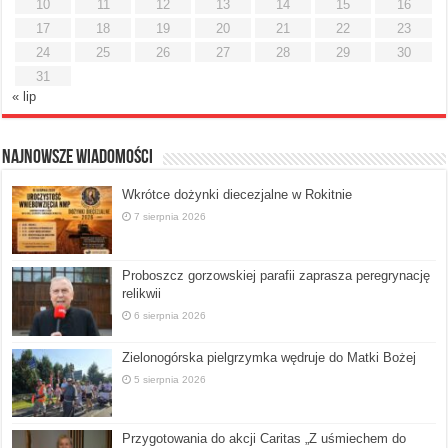
10
11
12
13
14
15
16
17
18
19
20
21
22
23
24
25
26
27
28
29
30
31
« lip
Najnowsze Wiadomości
Wkrótce dożynki diecezjalne w Rokitnie
7 sierpnia 2026
Proboszcz gorzowskiej parafii zaprasza peregrynację
relikwii
6 sierpnia 2026
Zielonogórska pielgrzymka wędruje do Matki Bożej
5 sierpnia 2026
Przygotowania do akcji Caritas „Z uśmiechem do