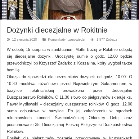
Dożynki diecezjalne w Rokitnie
12 sierpnia 2020
Komunikaty i zapowiedzi
1,977 Zobacz
W sobotę 15 sierpnia w sanktuarium Matki Bożej w Rokitnie odbędą
się diecezjalne dożynki. Uroczystej sumie o godz. 12.00 będzie
przewodniczył bp Krzysztof Zadarko z Koszalina, który wygłosi także
homilię.
Okazja do spowiedzi dla uczestników dożynek od godz. 10.00. O
10.30 modlitwa różańcowa przed Najświętszym Sakramentem w
bazylice rokitniańskiej prowadzona przez Diecezjalne
Duszpasterstwo Rolników. O 11.30 słowo do pielgrzymów skieruje ks.
Paweł Mydłowski – diecezjalny duszpasterz rolników. O godz. 12.00
suma odpustowa w bazylice. Po jej zakończeniu w ogrodach
rokitniańskich koncert Świebodzińskiej Orkiestry Dętej oraz
podsumowanie 35. Diecezjalnej Pieszej Pielgrzymki Duszpasterstwa
Rolników.
Posiłek dla pielgrzymów zostanie przygotowany w krużgankach