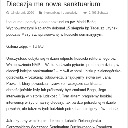
Diecezja ma nowe sanktuarium
16 sierpnia 2020
Komunikaty i zapowiedzi
2,493 Zobacz
Inauguracji paradyskiego sanktuarium pw. Matki Bożej
Wychowawczyni Kapłanów dokonał 15 sierpnia bp Tadeusz Lityński
podczas Mszy św. sprawowanej w kościele seminaryjnym.
Galeria zdjęć –
TUTAJ
Uroczystość odbyła się w dzień odpustu kościoła rektoralnego pw.
Wniebowzięcia NMP. – Wielu zadawało pytanie: po co nam dzisiaj w
diecezji kolejne sanktuarium? – mówił w homilii biskup zielonogórsko-
gorzowski. – Szukając odpowiedzi, znajdujemy słowa św. Jana
Pawła II, który powiedział: „zawsze i wszędzie sanktuaria
chrześcijańskie były lub próbowały być znakami Boga, Jego
interwencją w historię ludzkości”. Tym aktem pragniemy boskiej
interwencji w życiu naszej diecezji, tak bardzo potrzebnej w dziele
powołań, ale także w tych ludzkich potrzebach pielgrzymów – dodał.
Jak czytamy w biskupim dekrecie, kościół Zielonogórsko-
Gorzowskiego Wyższego Seminarium Duchownego w Paradyżu