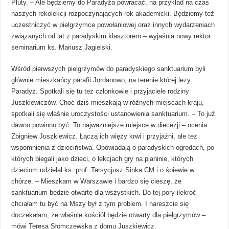
Pluty. – Ale będziemy do Paradyża powracać, na przykład na czas
naszych rekolekcji rozpoczynających rok akademicki. Będziemy też
uczestniczyć w pielgrzymce powołaniowej oraz innych wydarzeniach
związanych od lat z paradyskim klasztorem – wyjaśnia nowy rektor
seminarium ks. Mariusz Jagielski.
Wśród pierwszych pielgrzymów do paradyskiego sanktuarium byli
głównie mieszkańcy parafii Jordanowo, na terenie której leży
Paradyż. Spotkali się tu też członkowie i przyjaciele rodziny
Juszkiewiczów. Choć dziś mieszkają w różnych miejscach kraju,
spotkali się właśnie uroczystości ustanowienia sanktuarium. – To już
dawno powinno być. To najważniejsze miejsce w diecezji – ocenia
Zbigniew Juszkiewicz. Łączą ich więzy krwi i przyjaźni, ale też
wspomnienia z dzieciństwa. Opowiadają o paradyskich ogrodach, po
których biegali jako dzieci, o lekcjach gry na pianinie, których
dzieciom udzielał ks. prof. Tarsycjusz Sinka CM i o śpiewie w
chórze. – Mieszkam w Warszawie i bardzo się cieszę, że
sanktuarium będzie otwarte dla wszystkich. Do tej pory ilekroć
chciałam tu być na Mszy był z tym problem. I nareszcie się
doczekałam, że właśnie kościół będzie otwarty dla pielgrzymów –
mówi Teresa Słomczewska z domu Juszkiewicz.