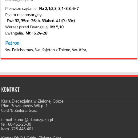
Kontakt
Kuria Diecezjalna w Zielonej Górze
Plac Powstańców Wlkp. 1
65-075 Zielona Góra
e-mail: kuria @ diecezjazg.pl
tel. 68-451-23-30
kom. 728-443-401