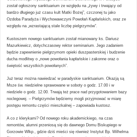
został ogłoszony sanktuarium ze względu na „żywy i trwający od
bardzo długiego już czasu kult Matki Bożej”, czczonej tu jako
Ozdoba Paradyża i Wychowawczyni Powołań Kapłańskich, oraz ze
względu na „wzrastającą stale liczbę pielgrzymów”.
Kustoszem nowego sanktuarium został mianowany ks. Dariusz
Mazurkiewicz, dotychczasowy rektor seminarium. Jego zadaniem
będzie zapewnienie pielgrzymom opieki duszpasterskiej i budzenie
ducha modlitwy o „nowe powołania kapłańskie i zakonne oraz o
świętość wszystkich powołanych”.
Już teraz można nawiedzać w paradyskie sanktuarium. Okazją są
Msze św. niedzielne sprawowane w soboty o godz. 17.00 i w
niedziele o godz. 12.00. Trwają też prace nad przygotowaniem bazy
noclegowej. – Pielgrzymów będziemy mogli przyjmować w miarę
postępu remontu części mieszkalnej – zapowiada kustosz.
A co z klerykami? Od nowego roku akademickiego, na czas
remontów, alumni przeniosą się do dawnego Domu Biskupiego w
Gorzowie Wlkp., gdzie dziś mieści się również Instytut Bp. Wilhelma