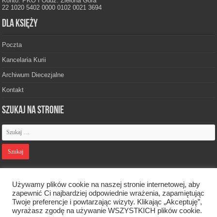
Konto: PKO I Oddz. Zielona Góra
22 1020 5402 0000 0102 0021 3694
Dla księży
Poczta
Kancelaria Kurii
Archiwum Diecezjalne
Kontakt
Szukaj na stronie
Polityka prywatności
Używamy plików cookie na naszej stronie internetowej, aby
zapewnić Ci najbardziej odpowiednie wrażenia, zapamiętując
Twoje preferencje i powtarzając wizyty. Klikając „Akceptuję”,
Designed by
Webdawid
wyrażasz zgodę na używanie WSZYSTKICH plików cookie.