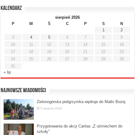
Kalendarz
sierpień 2026
P
W
Ś
C
P
S
N
1
2
3
4
5
6
7
8
9
10
11
12
13
14
15
16
17
18
19
20
21
22
23
24
25
26
27
28
29
30
31
« lip
Najnowsze Wiadomości
Zielonogórska pielgrzymka wędruje do Matki Bożej
5 sierpnia 2026
Przygotowania do akcji Caritas „Z uśmiechem do
szkoły”