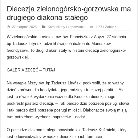
Diecezja zielonogórsko-gorzowska ma
drugiego diakona stałego
27 sierpnia 2023
Komunikaty i zapowiedzi
1,571 Zobacz
W zielonogórskim kościele pw. św. Franciszka z Asyżu 27 sierpnia
bp Tadeusz Lityński udzielił święceń diakonatu Mariuszowi
Grondysowi. To drugi diakon stały w historii diecezji zielonogórsko-
gorzowskiej.
GALERIA ZDJĘĆ –
TUTAJ
Na wstępie Mszy św. bp Tadeusz Lityński podkreślił, że to ważny
dzień zarówno dla kandydata, jego rodziny i tutejszej parafii. – Ale
jest to również wydarzenie ważne dla Kościoła diecezjalnego –
podkreślił pasterz diecezji. – Tak bardzo dziś potrzeba posługi słowa
i tak bardzo dziś potrzeba posługi miłości. Diakonat ze swoją misją
tym potrzebom wychodzi naprzeciw – dodał.
O posłudze diakona stałego opowiada ks. Tadeusz Kuźmicki, który
jest odpowiedzialny w naszej diecezji za ich formację: