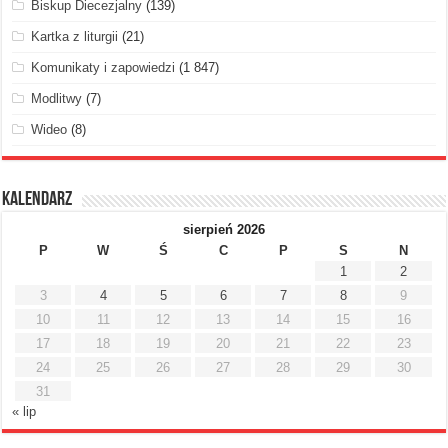
Biskup Diecezjalny
(139)
Kartka z liturgii
(21)
Komunikaty i zapowiedzi
(1 847)
Modlitwy
(7)
Wideo
(8)
Kalendarz
sierpień 2026
P
W
Ś
C
P
S
N
1
2
3
4
5
6
7
8
9
10
11
12
13
14
15
16
17
18
19
20
21
22
23
24
25
26
27
28
29
30
31
« lip