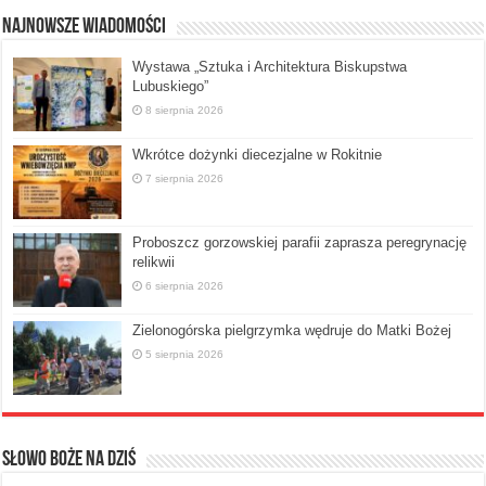
Najnowsze Wiadomości
Wystawa „Sztuka i Architektura Biskupstwa
Lubuskiego”
8 sierpnia 2026
Wkrótce dożynki diecezjalne w Rokitnie
7 sierpnia 2026
Proboszcz gorzowskiej parafii zaprasza peregrynację
relikwii
6 sierpnia 2026
Zielonogórska pielgrzymka wędruje do Matki Bożej
5 sierpnia 2026
Słowo Boże na dziś