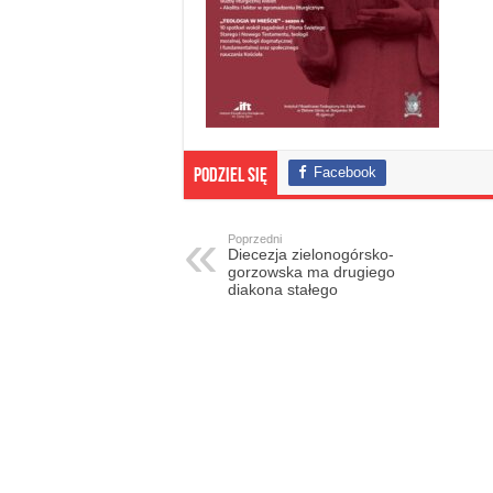
Facebook
Podziel się
Poprzedni
Diecezja zielonogórsko-
gorzowska ma drugiego
diakona stałego