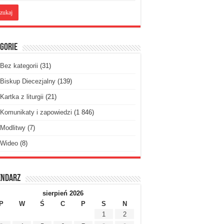
gorie
Bez kategorii
(31)
Biskup Diecezjalny
(139)
Kartka z liturgii
(21)
Komunikaty i zapowiedzi
(1 846)
Modlitwy
(7)
Wideo
(8)
endarz
sierpień 2026
P
W
Ś
C
P
S
N
1
2