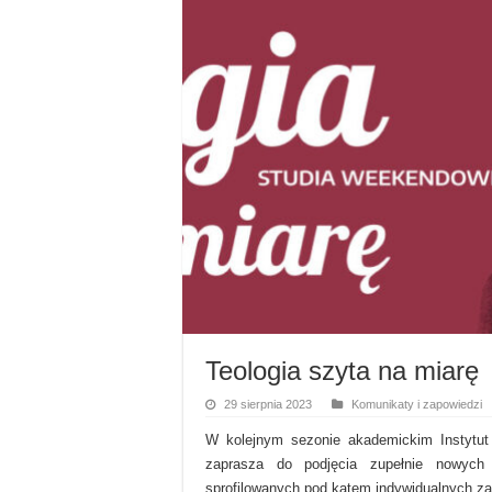
Teologia szyta na miarę
29 sierpnia 2023
Komunikaty i zapowiedzi
W kolejnym sezonie akademickim Instytut 
zaprasza do podjęcia zupełnie nowych 
sprofilowanych pod kątem indywidualnych zai