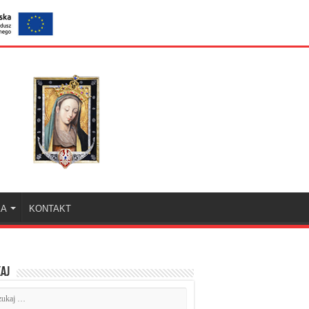
KA
KONTAKT
aj