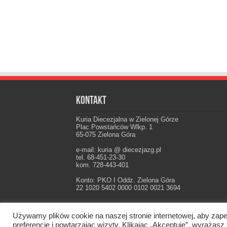
Kontakt
Kuria Diecezjalna w Zielonej Górze
Plac Powstańców Wlkp. 1
65-075 Zielona Góra
e-mail: kuria @ diecezjazg.pl
tel. 68-451-23-30
kom. 728-443-401
Konto: PKO I Oddz. Zielona Góra
22 1020 5402 0000 0102 0021 3694
Używamy plików cookie na naszej stronie internetowej, aby zape
Oficjalna strona Diecezji Zielonogórsko-Gorzow
preferencje i powtarzając wizyty. Klikając „Akceptuję”, wyraż