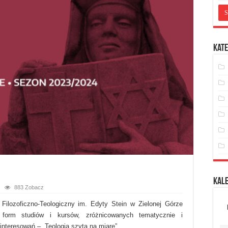
Kate
Kal
883 Zobacz
Filozoficzno-Teologiczny im. Edyty Stein w Zielonej Górze
form studiów i kursów, zróżnicowanych tematycznie i
nteresowań – „Teologia szyta na miarę”.