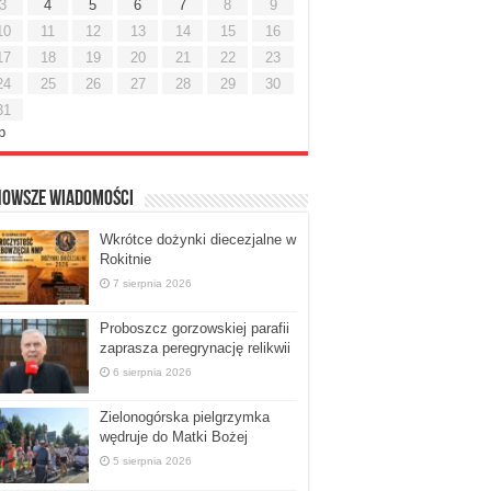
3
4
5
6
7
8
9
10
11
12
13
14
15
16
17
18
19
20
21
22
23
24
25
26
27
28
29
30
31
ip
nowsze Wiadomości
Wkrótce dożynki diecezjalne w
Rokitnie
7 sierpnia 2026
Proboszcz gorzowskiej parafii
zaprasza peregrynację relikwii
6 sierpnia 2026
Zielonogórska pielgrzymka
wędruje do Matki Bożej
5 sierpnia 2026