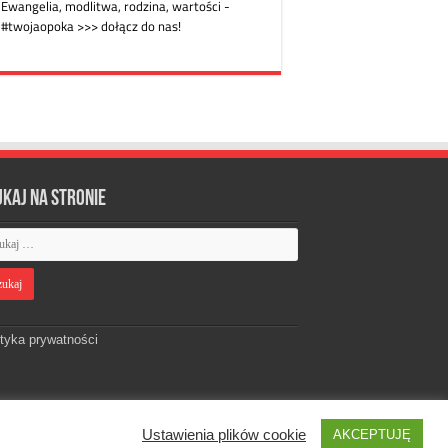
ukaj na stronie
ityka prywatności
Ustawienia plików cookie
AKCEPTUJĘ
Designed by
Webdawid