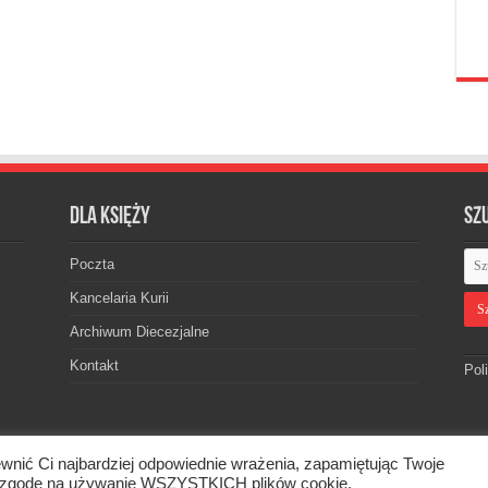
Dla księży
Sz
Poczta
Kancelaria Kurii
Archiwum Diecezjalne
Kontakt
Pol
wnić Ci najbardziej odpowiednie wrażenia, zapamiętując Twoje
skiej. © 2026. Wszelkie prawa zastrzeżone.
asz zgodę na używanie WSZYSTKICH plików cookie.